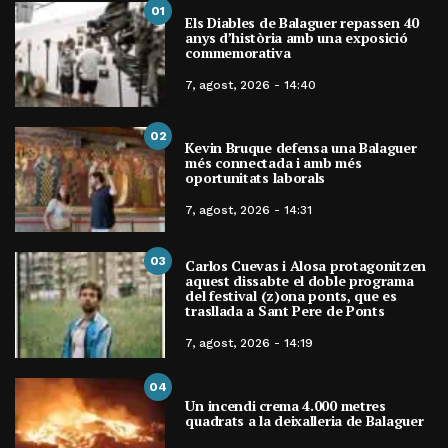
01
Els Diables de Balaguer repassen 40
anys d’història amb una exposició
commemorativa
7, agost, 2026 - 14:40
02
Kevin Bruque defensa una Balaguer
més connectada i amb més
oportunitats laborals
7, agost, 2026 - 14:31
03
Carlos Cuevas i Alosa protagonitzen
aquest dissabte el doble programa
del festival (z)ona ponts, que es
trasllada a Sant Pere de Ponts
7, agost, 2026 - 14:19
04
Un incendi crema 4.000 metres
quadrats a la deixalleria de Balaguer