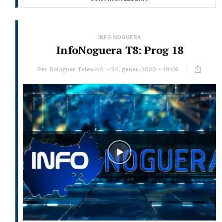
INFO NOGUERA
InfoNoguera T8: Prog 18
Per
Balaguer Televisió
24, gener, 2020 - 19:06