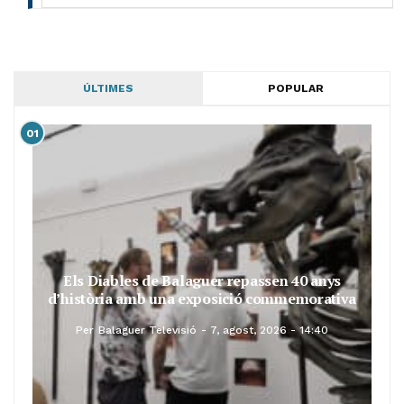
ÚLTIMES
POPULAR
01
Els Diables de Balaguer repassen 40 anys
d’història amb una exposició commemorativa
Per
Balaguer Televisió
7, agost, 2026 - 14:40