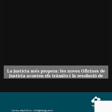
es de
Esquerra proposa augmentar les zones verd
ó de
i adaptar els parcs de Balaguer a l’augment 
a
calor
Per
Balaguer Televisió
30, juliol, 2026 - 12:01
Correu electrònic:
info@balaguer.tv