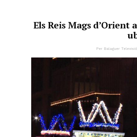
Els Reis Mags d’Orient 
ub
Per
Balaguer Televisi