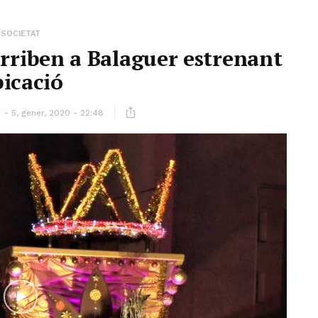
SOCIETAT
arriben a Balaguer estrenant
icació
ó
5, gener, 2020 - 22:48