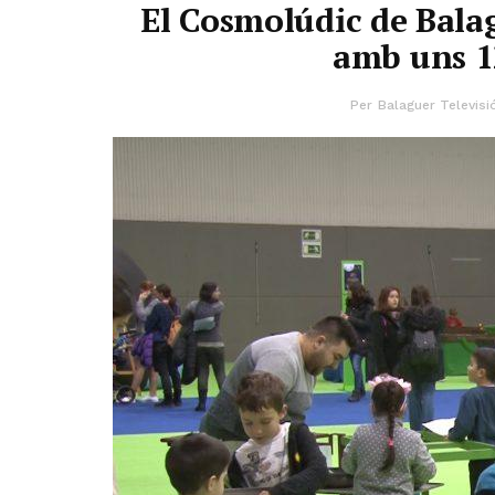
El Cosmolúdic de Balag
amb uns 12
Per
Balaguer Televisi