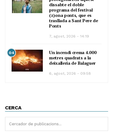
dissabte el doble
programa del festival
(z)ona ponts, que es
trasllada a Sant Pere de
Ponts
7, agost, 2026 - 14:19
Un incendi crema 4.000
04
metres quadrats a la
deixalleria de Balaguer
6, agost, 2026 - 09:58
CERCA