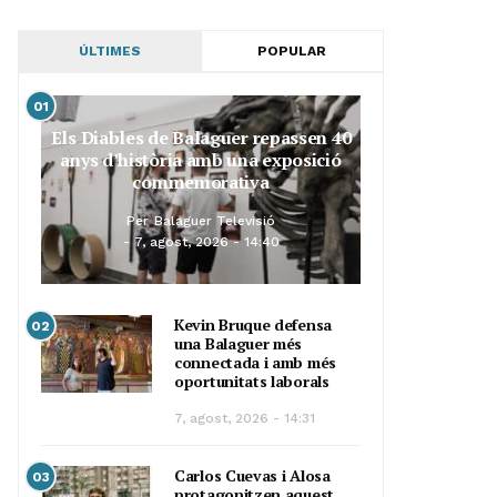
ÚLTIMES
POPULAR
01
Els Diables de Balaguer repassen 40
anys d’història amb una exposició
commemorativa
Per
Balaguer Televisió
7, agost, 2026 - 14:40
Kevin Bruque defensa
02
una Balaguer més
connectada i amb més
oportunitats laborals
7, agost, 2026 - 14:31
Carlos Cuevas i Alosa
03
protagonitzen aquest