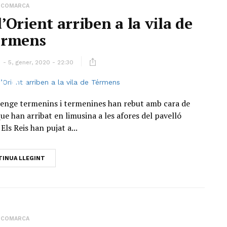
COMARCA
d’Orient arriben a la vila de
érmens
ó
5, gener, 2020 - 22:30
umenge termenins i termenines han rebut amb cara de
ue han arribat en limusina a les afores del pavelló
Els Reis han pujat a...
INUA LLEGINT
COMARCA