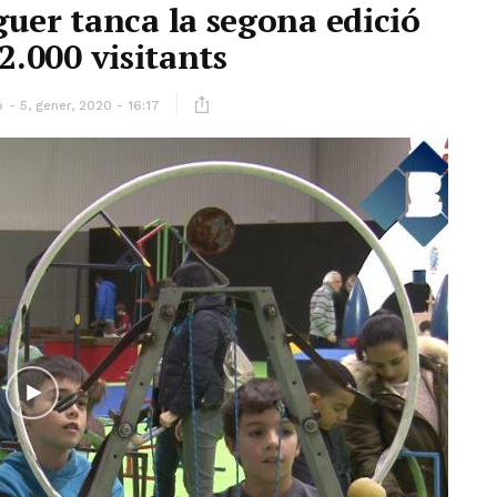
uer tanca la segona edició
.000 visitants
ó
5, gener, 2020 - 16:17