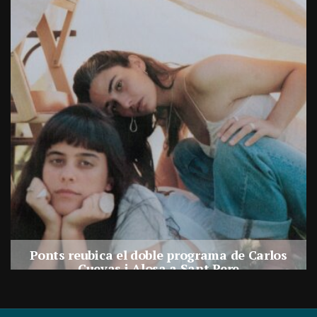
Treballem per Balaguer i Junts proposen
los
limitar els horaris comercials nocturns per
reforçar la convivència i el descans veïnal
Per
Balaguer Televisió
30, juliol, 2026 - 09:26