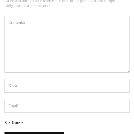
La vostra adreça de correu electrònic no es publicarà. Els camps
obligatoris estan marcats *
3 × four =