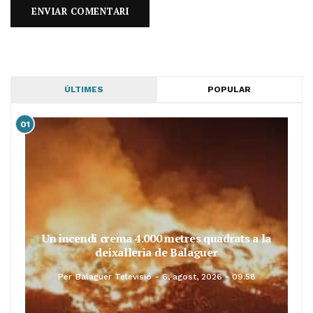
ÚLTIMES
POPULAR
01
Un incendi crema 4.000 metres quadrats a la
deixalleria de Balaguer
Per
Balaguer Televisió
6, agost, 2026 - 09:58