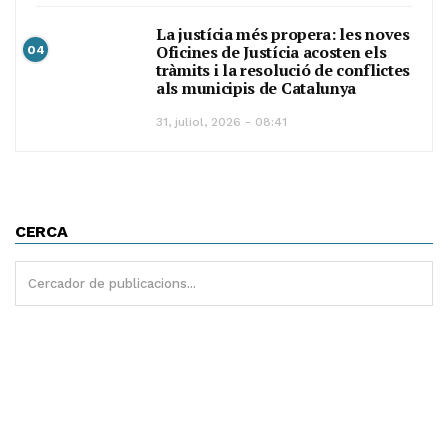
La justícia més propera: les noves
Oficines de Justícia acosten els
04
tràmits i la resolució de conflictes
als municipis de Catalunya
31, juliol, 2026 - 08:41
CERCA