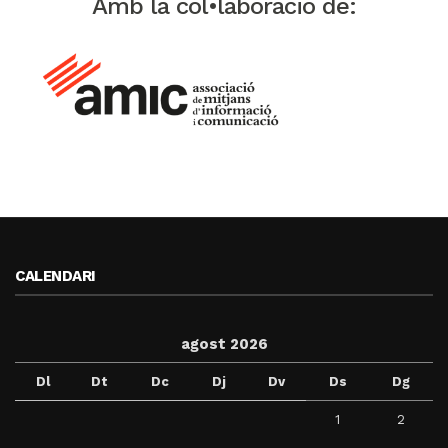
Amb la col•laboració de:
CALENDARI
agost 2026
Dl
Dt
Dc
Dj
Dv
Ds
Dg
1
2