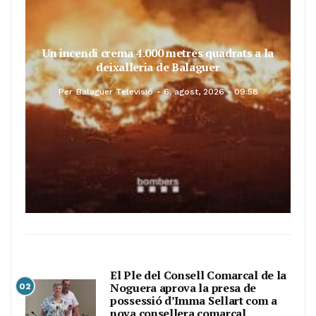
Un incendi crema 4.000 metres quadrats a la
deixalleria de Balaguer
Per
Balaguer Televisió
6, agost, 2026 - 09:58
El Ple del Consell Comarcal de la
Noguera aprova la presa de
02
possessió d’Imma Sellart com a
nova consellera comarcal