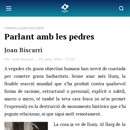
FIRMES>JOAN BISCARRI
Parlant amb les pedres
Joan Biscarri
Per
Joan Biscarri
22, juny, 2020 - 17:23
A vegades els grans objectius humans han servit de coartada
per cometre grans barbaritats. Sense anar més lluny, la
lloable reacció mundial que s’ha produït contra qualsevol
forma de racisme, estructural o personal, explícit o subtil,
macro o micro, té també la seva cara fosca (si se’m permet
l’expressió) en la destrucció de monuments històrics que s’hi
puguin relacionar, ni que sigui molt remotament.
La cosa ja ve de lluny. Al llarg de la