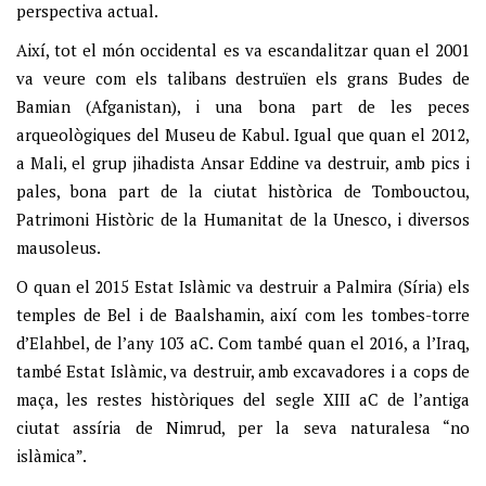
perspectiva actual.
Així, tot el món occidental es va escandalitzar quan el 2001
va veure com els talibans destruïen els grans Budes de
Bamian (Afganistan), i una bona part de les peces
arqueològiques del Museu de Kabul. Igual que quan el 2012,
a Mali, el grup jihadista Ansar Eddine va destruir, amb pics i
pales, bona part de la ciutat històrica de Tombouctou,
Patrimoni Històric de la Humanitat de la Unesco, i diversos
mausoleus.
O quan el 2015 Estat Islàmic va destruir a Palmira (Síria) els
temples de Bel i de Baalshamin, així com les tombes-torre
d’Elahbel, de l’any 103 aC. Com també quan el 2016, a l’Iraq,
també Estat Islàmic, va destruir, amb excavadores i a cops de
maça, les restes històriques del segle XIII aC de l’antiga
ciutat assíria de Nimrud, per la seva naturalesa “no
islàmica”.