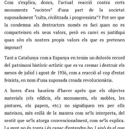
Com s’explica, doncs, l’actual reacció contra certs
monuments “racistes” d’una part de la societat
suposadament “culta, civilitzada i progressista”? Pot ser que
la condemna als destructors només es faci quan no es
comparteixen els seus valors, però en canvi es justifiqui
quan són els nostres propis valors els que es pretenen
imposar?
Tant a Catalunya com a Espanya en tenim un dolorós record
del patrimoni històric-artístic que es va cremar i destruir els
mesos de juliol i agost de 1936, com a reacció al cop d’estat
feixista, en nom d’una suposada croada revolucionària.
A hores d’ara hauríem d’haver après que els objectes
materials (els edificis, els monuments, els mobles, les
pintures, els papers, etc.) no signifiquen res per ells
mateixos, més enllà de la manera com se’ls interpreta, del
sentit que se’ls atorga convencionalment, com se’ls explica.
La gent no és tonta i és capaç d’entendre-ho. I això és el que