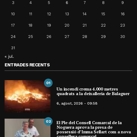
3
4
5
6
7
8
9
10
11
12
13
14
15
16
17
18
19
20
21
22
23
24
25
26
27
28
29
30
31
« jul.
ENTRADES RECENTS
01
Un incendi crema 4.000 metres
quadrats a la deixalleria de Balaguer
6, agost, 2026 - 09:58
02
El Ple del Consell Comarcal de la
Noguera aprova la presa de
possessió d’Imma Sellart com a nova
consellera comarcal