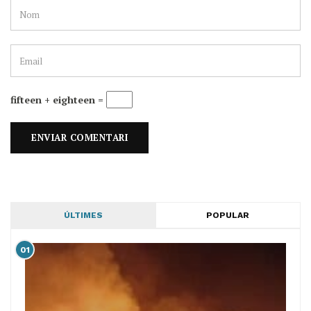
fifteen + eighteen =
ÚLTIMES
POPULAR
01