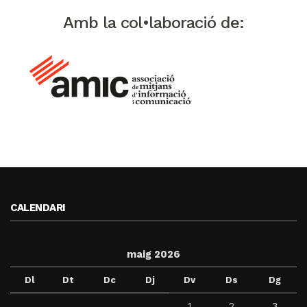
Amb la col•laboració de:
CALENDARI
maig 2026
Dl
Dt
Dc
Dj
Dv
Ds
Dg
1
2
3