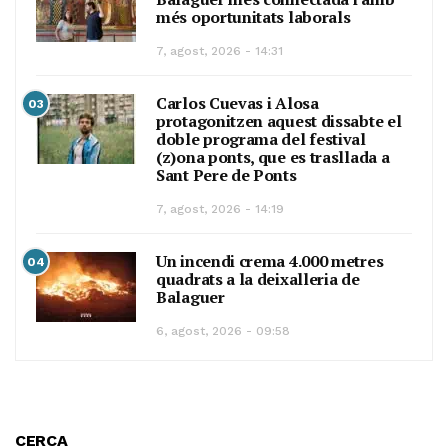
més oportunitats laborals
7, agost, 2026 - 14:31
Carlos Cuevas i Alosa
03
protagonitzen aquest dissabte el
doble programa del festival
(z)ona ponts, que es trasllada a
Sant Pere de Ponts
7, agost, 2026 - 14:19
Un incendi crema 4.000 metres
04
quadrats a la deixalleria de
Balaguer
6, agost, 2026 - 09:58
CERCA