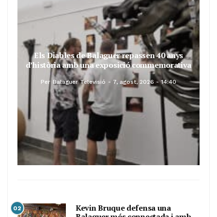
Els Diables de Balaguer repassen 40 anys
d’història amb una exposició commemorativa
Per
Balaguer Televisió
7, agost, 2026 - 14:40
Kevin Bruque defensa una
02
Balaguer més connectada i amb