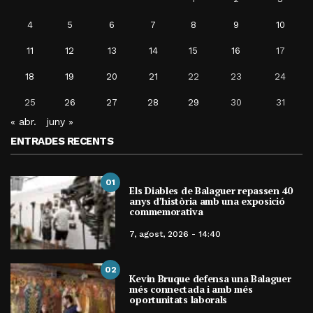
4
5
6
7
8
9
10
11
12
13
14
15
16
17
18
19
20
21
22
23
24
25
26
27
28
29
30
31
« abr.
juny »
ENTRADES RECENTS
01
Els Diables de Balaguer repassen 40
anys d’història amb una exposició
commemorativa
7, agost, 2026 - 14:40
02
Kevin Bruque defensa una Balaguer
més connectada i amb més
oportunitats laborals