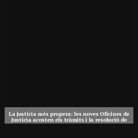
La justícia més propera: les noves Oficines de
Justícia acosten els tràmits i la resolució de
conflictes als municipis de Catalunya
Per
Balaguer Televisió
31, juliol, 2026 - 08:41