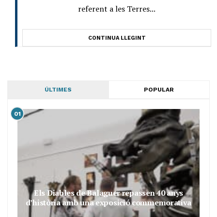
referent a les Terres...
CONTINUA LLEGINT
ÚLTIMES
POPULAR
01
Els Diables de Balaguer repassen 40 anys
d’història amb una exposició commemorativa