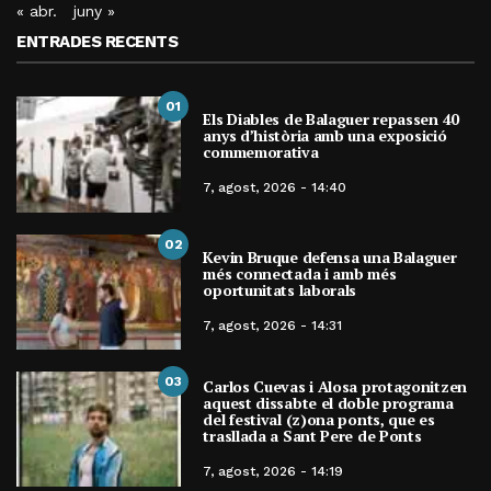
« abr.
juny »
ENTRADES RECENTS
01
Els Diables de Balaguer repassen 40
anys d’història amb una exposició
commemorativa
7, agost, 2026 - 14:40
02
Kevin Bruque defensa una Balaguer
més connectada i amb més
oportunitats laborals
7, agost, 2026 - 14:31
03
Carlos Cuevas i Alosa protagonitzen
aquest dissabte el doble programa
del festival (z)ona ponts, que es
trasllada a Sant Pere de Ponts
7, agost, 2026 - 14:19