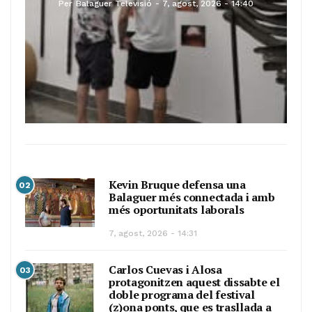
Per
Balaguer Televisió
7, agost, 2026 - 14:40
Kevin Bruque defensa una
02
Balaguer més connectada i amb
més oportunitats laborals
7, agost, 2026 - 14:31
Carlos Cuevas i Alosa
03
protagonitzen aquest dissabte el
doble programa del festival
(z)ona ponts, que es trasllada a