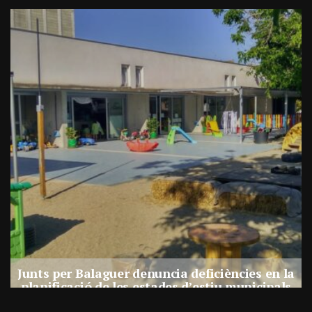
a
Junts per Balaguer denuncia deficiències en la
planificació de les estades d’estiu municipals
Per
Balaguer Televisió
27, juliol, 2026 - 17:30