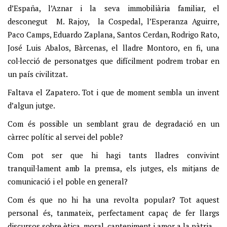
d’España, l’Aznar i la seva immobiliària familiar, el
desconegut M. Rajoy, la Cospedal, l’Esperanza Aguirre,
Paco Camps, Eduardo Zaplana, Santos Cerdan, Rodrigo Rato,
José Luis Abalos, Bàrcenas, el lladre Montoro, en fi, una
col·lecció de personatges que difícilment podrem trobar en
un país civilitzat.
Faltava el Zapatero. Tot i que de moment sembla un invent
d’algun jutge.
Com és possible un semblant grau de degradació en un
càrrec polític al servei del poble?
Com pot ser que hi hagi tants lladres convivint
tranquil·lament amb la premsa, els jutges, els mitjans de
comunicació i el poble en general?
Com és que no hi ha una revolta popular? Tot aquest
personal és, tanmateix, perfectament capaç de fer llargs
discursos sobre ètica, moral, capteniment i amor a la pàtria.