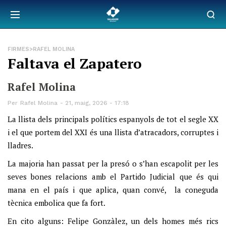
FIRMES>RAFEL MOLINA
Faltava el Zapatero
Rafel Molina
Per
Rafel Molina
21, maig, 2026 - 17:18
La llista dels principals polítics espanyols de tot el segle XX
i el que portem del XXI és una llista d’atracadors, corruptes i
lladres.
La majoria han passat per la presó o s’han escapolit per les
seves bones relacions amb el Partido Judicial que és qui
mana en el país i que aplica, quan convé, la coneguda
tècnica embolica que fa fort.
En cito alguns: Felipe Gonzàlez, un dels homes més rics