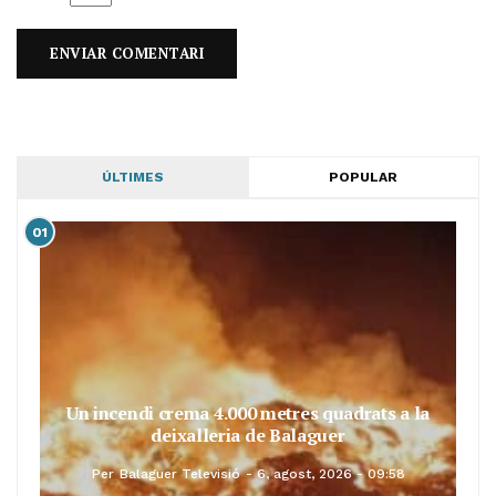
ÚLTIMES
POPULAR
01
Un incendi crema 4.000 metres quadrats a la
deixalleria de Balaguer
Per
Balaguer Televisió
6, agost, 2026 - 09:58