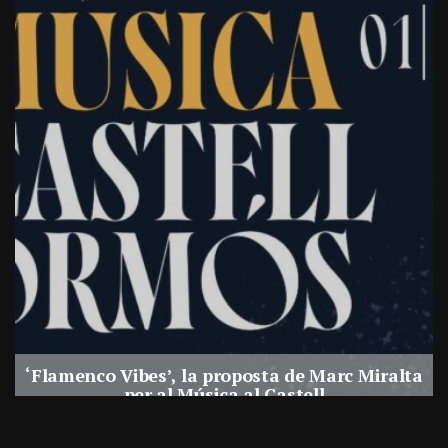
‘Flamenco Vibes’, la proposta de Marc Miralta
per al Música al Castell
Per
Balaguer Televisió
29, juliol, 2026 - 18:28