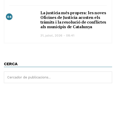
La justícia més propera: les noves
Oficines de Justícia acosten els
04
tràmits i la resolució de conflictes
als municipis de Catalunya
31, juliol, 2026 - 08:41
CERCA