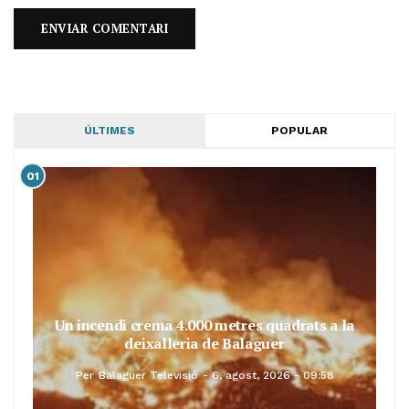
ÚLTIMES
POPULAR
01
Un incendi crema 4.000 metres quadrats a la
deixalleria de Balaguer
Per
Balaguer Televisió
6, agost, 2026 - 09:58