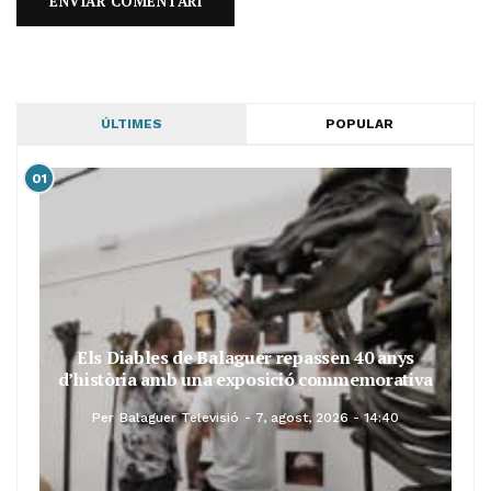
ÚLTIMES
POPULAR
01
Els Diables de Balaguer repassen 40 anys
d’història amb una exposició commemorativa
Per
Balaguer Televisió
7, agost, 2026 - 14:40