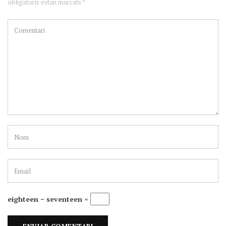
obligatoris estan marcats *
eighteen − seventeen =