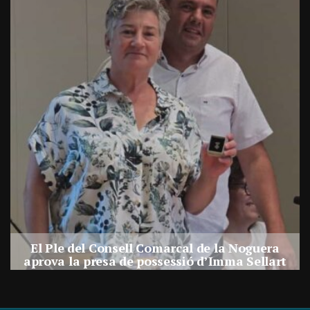
El Ple del Consell Comarcal de la Noguera
a
aprova la presa de possessió d’Imma Sellart
com a nova consellera comarcal
Per
Balaguer Televisió
31, juliol, 2026 - 14:03