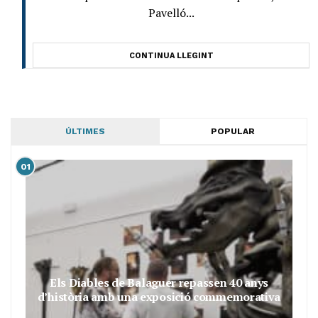
Pavelló...
CONTINUA LLEGINT
ÚLTIMES
POPULAR
01
Els Diables de Balaguer repassen 40 anys
d’història amb una exposició commemorativa