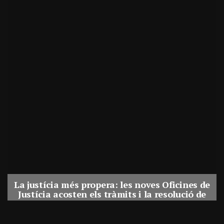
La justícia més propera: les noves Oficines de
Justícia acosten els tràmits i la resolució de
conflictes als municipis de Catalunya
Per
Balaguer Televisió
31, juliol, 2026 - 08:41