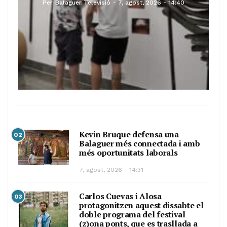
Per
Balaguer Televisió
7, agost, 2026 - 14:40
Kevin Bruque defensa una
02
Balaguer més connectada i amb
més oportunitats laborals
7, agost, 2026 - 14:31
Carlos Cuevas i Alosa
03
protagonitzen aquest dissabte el
doble programa del festival
(z)ona ponts, que es trasllada a