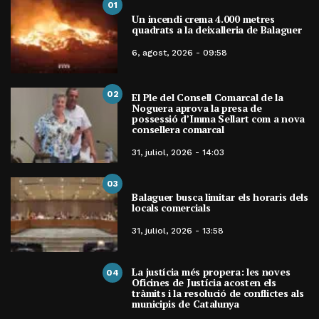
01
Un incendi crema 4.000 metres
quadrats a la deixalleria de Balaguer
6, agost, 2026 - 09:58
02
El Ple del Consell Comarcal de la
Noguera aprova la presa de
possessió d’Imma Sellart com a nova
consellera comarcal
31, juliol, 2026 - 14:03
03
Balaguer busca limitar els horaris dels
locals comercials
31, juliol, 2026 - 13:58
La justícia més propera: les noves
04
Oficines de Justícia acosten els
tràmits i la resolució de conflictes als
municipis de Catalunya