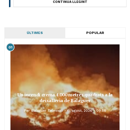
CONTINUA LLEGINT
ÚLTIMES
POPULAR
01
Un incendi crema 4.000 metres quadrats a la
deixalleria de Balaguer
Per
Balaguer Televisió
6, agost, 2026 - 09:58