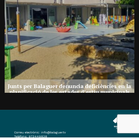
a
Junts per Balaguer denuncia deficiències en la
planificació de les estades d’estiu municipals
Per
Balaguer Televisió
27, juliol, 2026 - 17:30
Correu electrònic:
info@balaguer.tv
Telèfons: 973449838