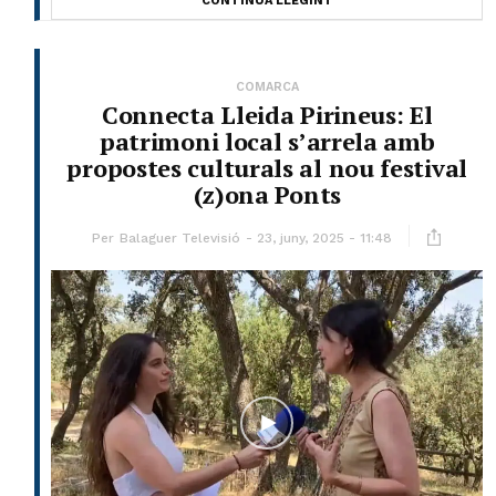
CONTINUA LLEGINT
COMARCA
Connecta Lleida Pirineus: El
patrimoni local s’arrela amb
propostes culturals al nou festival
(z)ona Ponts
Per
Balaguer Televisió
23, juny, 2025 - 11:48