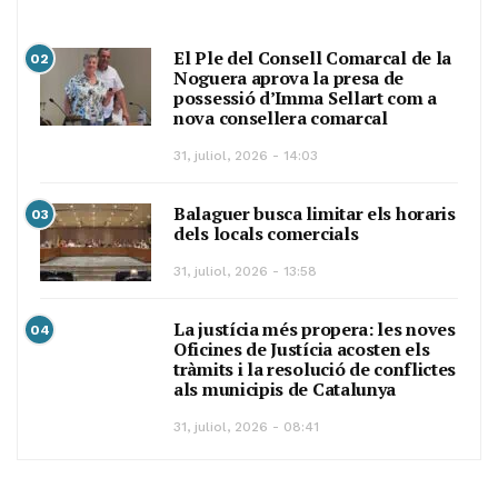
El Ple del Consell Comarcal de la
02
Noguera aprova la presa de
possessió d’Imma Sellart com a
nova consellera comarcal
31, juliol, 2026 - 14:03
Balaguer busca limitar els horaris
03
dels locals comercials
31, juliol, 2026 - 13:58
La justícia més propera: les noves
04
Oficines de Justícia acosten els
tràmits i la resolució de conflictes
als municipis de Catalunya
31, juliol, 2026 - 08:41