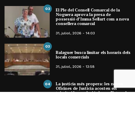
02
El Ple del Consell Comarcal de la
Noguera aprova la presa de
possessió d’Imma Sellart com a nova
consellera comarcal
31, juliol, 2026 - 14:03
03
Balaguer busca limitar els horaris dels
locals comercials
31, juliol, 2026 - 13:58
La justícia més propera: les noves
04
Oficines de Justícia acosten els
tràmits i la resolució de conflictes als
municipis de Catalunya
31, juliol, 2026 - 08:41
ENTRADES MENSUALS
ENTRADES