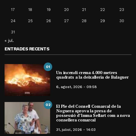
17
18
19
20
21
22
23
24
25
26
27
28
29
30
31
« jul.
ENTRADES RECENTS
01
Un incendi crema 4.000 metres
quadrats a la deixalleria de Balaguer
6, agost, 2026 - 09:58
02
El Ple del Consell Comarcal de la
Noguera aprova la presa de
possessió d’Imma Sellart com a nova
consellera comarcal
31, juliol, 2026 - 14:03