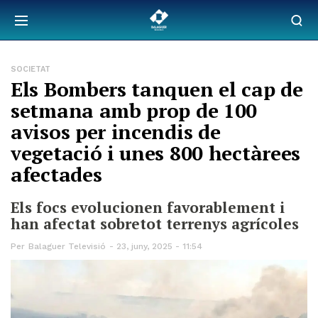
SOCIETAT
Els Bombers tanquen el cap de
setmana amb prop de 100
avisos per incendis de
vegetació i unes 800 hectàrees
afectades
Els focs evolucionen favorablement i
han afectat sobretot terrenys agrícoles
Per
Balaguer Televisió
23, juny, 2025 - 11:54