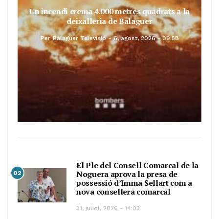
Un incendi crema 4.000 metres quadrats a la
deixalleria de Balaguer
Per
Balaguer Televisió
6, agost, 2026 - 09:58
El Ple del Consell Comarcal de la
Noguera aprova la presa de
02
possessió d’Imma Sellart com a
nova consellera comarcal
31, juliol, 2026 - 14:03