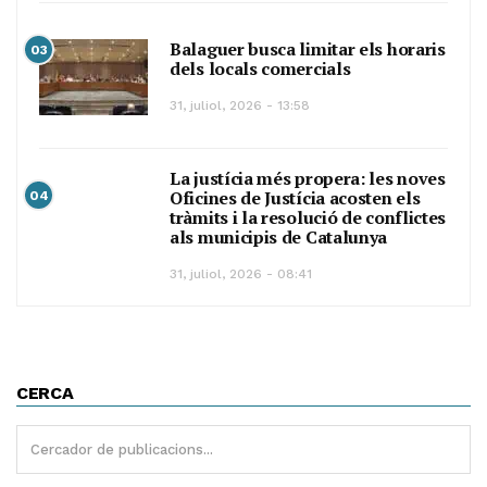
Balaguer busca limitar els horaris
03
dels locals comercials
31, juliol, 2026 - 13:58
La justícia més propera: les noves
Oficines de Justícia acosten els
04
tràmits i la resolució de conflictes
als municipis de Catalunya
31, juliol, 2026 - 08:41
CERCA