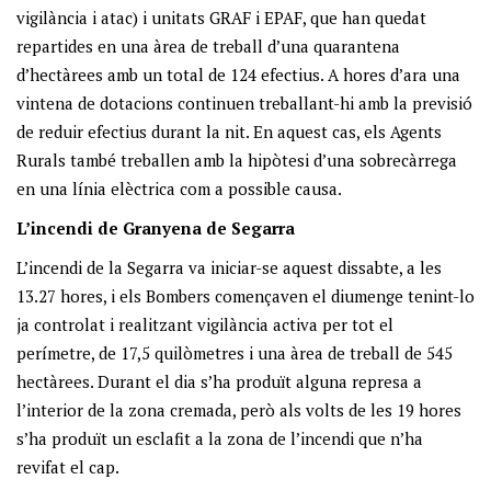
vigilància i atac) i unitats GRAF i EPAF, que han quedat
repartides en una àrea de treball d’una quarantena
d’hectàrees amb un total de 124 efectius. A hores d’ara una
vintena de dotacions continuen treballant-hi amb la previsió
de reduir efectius durant la nit. En aquest cas, els Agents
Rurals també treballen amb la hipòtesi d’una sobrecàrrega
en una línia elèctrica com a possible causa.
L’incendi de Granyena de Segarra
L’incendi de la Segarra va iniciar-se aquest dissabte, a les
13.27 hores, i els Bombers començaven el diumenge tenint-lo
ja controlat i realitzant vigilància activa per tot el
perímetre, de 17,5 quilòmetres i una àrea de treball de 545
hectàrees. Durant el dia s’ha produït alguna represa a
l’interior de la zona cremada, però als volts de les 19 hores
s’ha produït un esclafit a la zona de l’incendi que n’ha
revifat el cap.