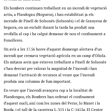
Els bombers continuen treballant en un incendi de vegetació
actiu, a Plandogau (Noguera), i han estabilitzat ja els
incendis de Pinell de Solsonès (Solsonès) i el de Granyena de
Segarra, on un esclafit durant la tarda ha produït una
revifalla al cap i ha calgut demanar de nou el confinament a
Fonolleres.
Un avís a les 17.56 hores d’aquest diumenge alertava d’un
incendi que cremava vegetació agrícola en un camp d’Oliola.
Els mitjans aeris que estaven treballant a Pinell de Solsonès
s’han desviat per valorar la magnitud de l’incendi i han
demanat l’activació de recursos al veure que l’incendi
produïa una columna de fum important.
En veure que l’incendi avançava cap a la localitat de
Plandongau, els Bombers han ordenat el confinament
d’aquest nucli, així com les zones del Perxe, lo Maset i la
Borda, i el tall de la carretera L-313 i la C-1412a. El Centre