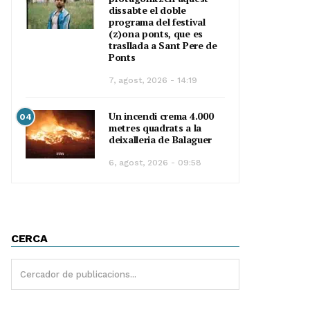
dissabte el doble
programa del festival
(z)ona ponts, que es
trasllada a Sant Pere de
Ponts
7, agost, 2026 - 14:19
Un incendi crema 4.000
04
metres quadrats a la
deixalleria de Balaguer
6, agost, 2026 - 09:58
CERCA