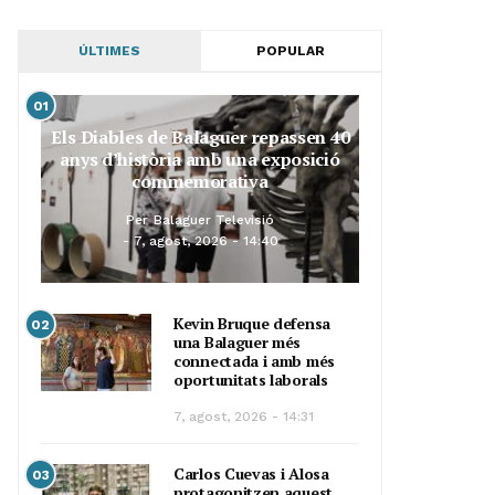
ÚLTIMES
POPULAR
01
Els Diables de Balaguer repassen 40
anys d’història amb una exposició
commemorativa
Per
Balaguer Televisió
7, agost, 2026 - 14:40
Kevin Bruque defensa
02
una Balaguer més
connectada i amb més
oportunitats laborals
7, agost, 2026 - 14:31
Carlos Cuevas i Alosa
03
protagonitzen aquest