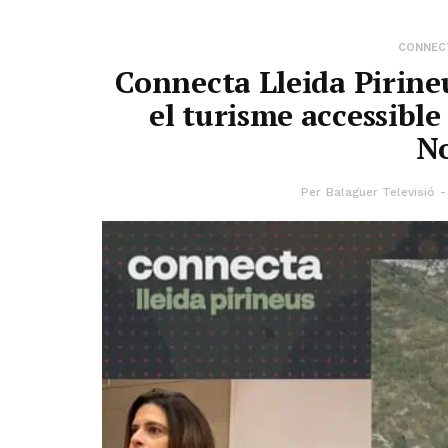
CONNECT
Connecta Lleida Pirine
el turisme accessible
N
Per
Balaguer Televisió