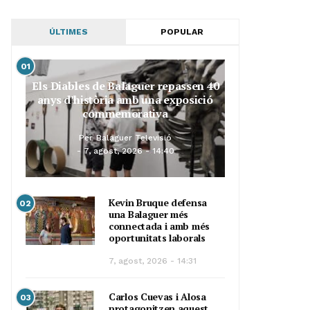
ÚLTIMES
POPULAR
01
Els Diables de Balaguer repassen 40
anys d’història amb una exposició
commemorativa
Per
Balaguer Televisió
7, agost, 2026 - 14:40
Kevin Bruque defensa
02
una Balaguer més
connectada i amb més
oportunitats laborals
7, agost, 2026 - 14:31
Carlos Cuevas i Alosa
03
protagonitzen aquest