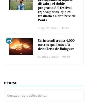
dissabte el doble
programa del festival
(z)ona ponts, que es
trasllada a Sant Pere de
Ponts
7, agost, 2026 - 14:19
Un incendi crema 4.000
04
metres quadrats a la
deixalleria de Balaguer
6, agost, 2026 - 09:58
CERCA