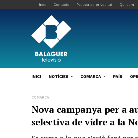
Inici
Contacte
Política de privacitat
Qui som
INICI
NOTÍCIES
COMARCA
PAÍS
OPI
COMARCA
Nova campanya per a au
selectiva de vidre a la 
Se suma a la que s’està fent per x