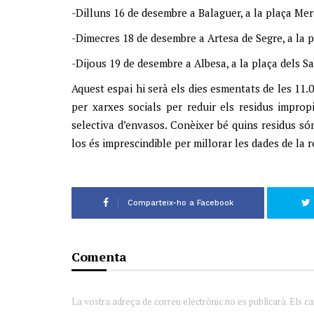
-Dilluns 16 de desembre a Balaguer, a la plaça Me
-Dimecres 18 de desembre a Artesa de Segre, a la 
-Dijous 19 de desembre a Albesa, a la plaça dels Sa
Aquest espai hi serà els dies esmentats de les 11.
per xarxes socials per reduir els residus improp
selectiva d’envasos. Conèixer bé quins residus són
los és imprescindible per millorar les dades de la r
Comparteix-ho a Facebook
Comenta
La vostra adreça de correu electrònic no es publicarà. Els c