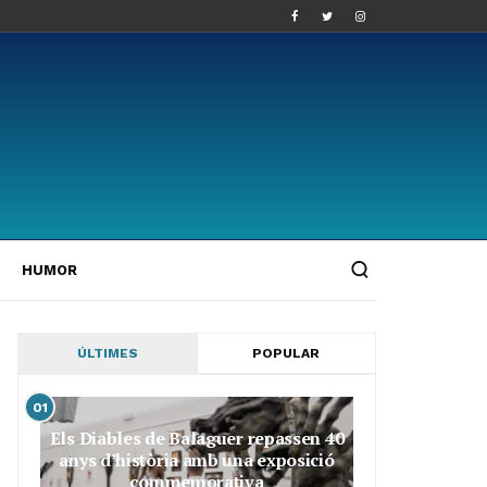
HUMOR
ÚLTIMES
POPULAR
01
Els Diables de Balaguer repassen 40
anys d’història amb una exposició
commemorativa