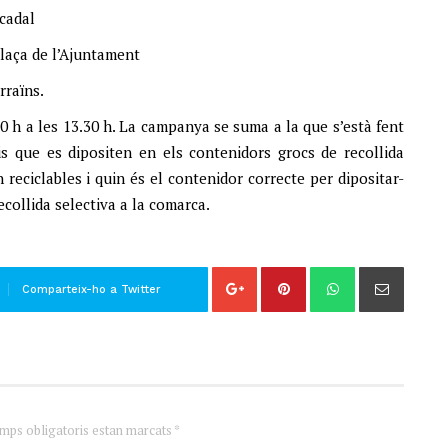
rcadal
plaça de l’Ajuntament
rraïns.
00 h a les 13.30 h. La campanya se suma a la que s’està fent
is que es dipositen en els contenidors grocs de recollida
 reciclables i quin és el contenidor correcte per dipositar-
ecollida selectiva a la comarca.
Comparteix-ho a Twitter
amps obligatoris estan marcats *