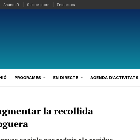
Anuncia’t
Subscriptors
Enquestes
NIÓ
PROGRAMES
EN DIRECTE
AGENDA D’ACTIVITATS
gmentar la recollida
Noguera
arxes socials per reduir els residus