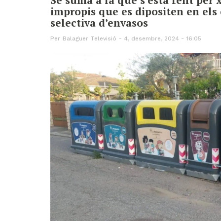
impropis que es dipositen en els
selectiva d’envasos
Per
Balaguer Televisió
4, desembre, 2024 - 16:05