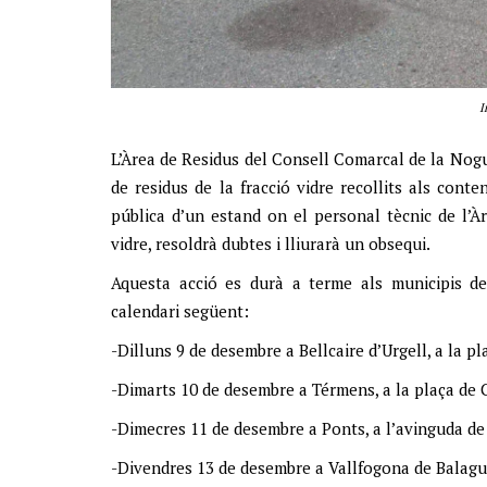
I
L’Àrea de Residus del Consell Comarcal de la No
de residus de la fracció vidre recollits als conten
pública d’un estand on el personal tècnic de l’À
vidre, resoldrà dubtes i lliurarà un obsequi.
Aquesta acció es durà a terme als municipis d
calendari següent:
-Dilluns 9 de desembre a Bellcaire d’Urgell, a la p
-Dimarts 10 de desembre a Térmens, a la plaça de
-Dimecres 11 de desembre a Ponts, a l’avinguda de
-Divendres 13 de desembre a Vallfogona de Balague