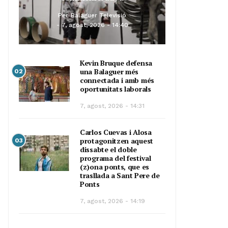
Per
Balaguer Televisió
7, agost, 2026 - 14:40
Kevin Bruque defensa
una Balaguer més
02
connectada i amb més
oportunitats laborals
7, agost, 2026 - 14:31
Carlos Cuevas i Alosa
protagonitzen aquest
03
dissabte el doble
programa del festival
(z)ona ponts, que es
trasllada a Sant Pere de
Ponts
7, agost, 2026 - 14:19