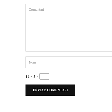
12 − 5 =