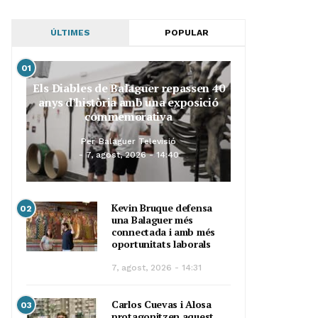
ÚLTIMES
POPULAR
01
Els Diables de Balaguer repassen 40
anys d’història amb una exposició
commemorativa
Per
Balaguer Televisió
7, agost, 2026 - 14:40
Kevin Bruque defensa
02
una Balaguer més
connectada i amb més
oportunitats laborals
7, agost, 2026 - 14:31
Carlos Cuevas i Alosa
03
protagonitzen aquest