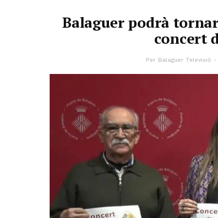
Balaguer podrà tornar 
concert d
Per
Balaguer Televisió