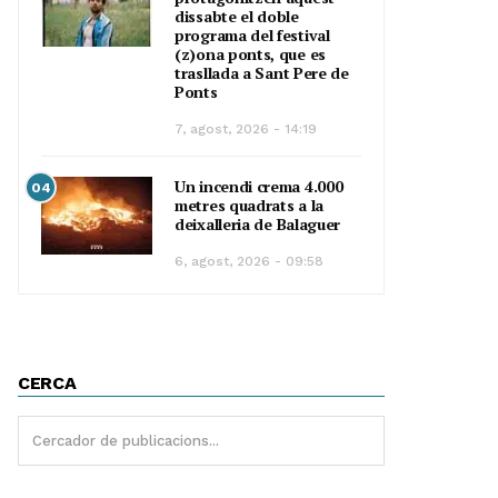
dissabte el doble
programa del festival
(z)ona ponts, que es
trasllada a Sant Pere de
Ponts
7, agost, 2026 - 14:19
Un incendi crema 4.000
04
metres quadrats a la
deixalleria de Balaguer
6, agost, 2026 - 09:58
CERCA