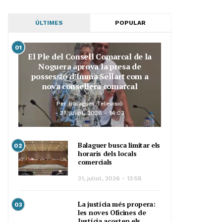
ÚLTIMES
POPULAR
01
El Ple del Consell Comarcal de la
Noguera aprova la presa de
possessió d’Imma Sellart com a
nova consellera comarcal
Per
Balaguer Televisió
31, juliol, 2026 - 14:03
Balaguer busca limitar els
02
horaris dels locals
comercials
31, juliol, 2026 - 13:58
La justícia més propera:
03
les noves Oficines de
Justícia acosten els