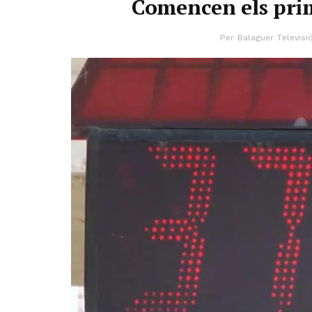
Comencen els prim
Per
Balaguer Televisi