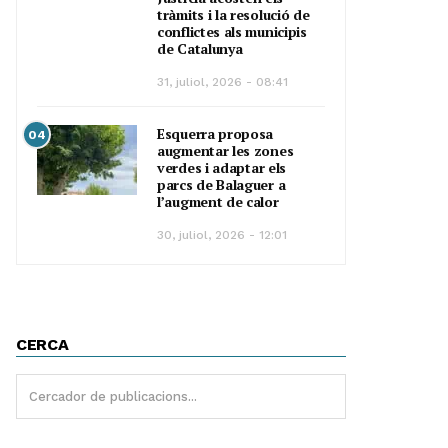
tràmits i la resolució de
conflictes als municipis
de Catalunya
31, juliol, 2026 - 08:41
Esquerra proposa
04
augmentar les zones
verdes i adaptar els
parcs de Balaguer a
l’augment de calor
30, juliol, 2026 - 12:01
CERCA