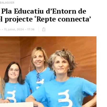
BALAGUER
l Pla Educatiu d’Entorn de
l projecte ‘Repte connecta’
ó
11, juliol, 2024 - 17:36