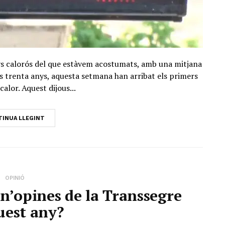
nys calorós del que estàvem acostumats, amb una mitjana
ims trenta anys, aquesta setmana han arribat els primers
calor. Aquest dijous...
INUA LLEGINT
OPINIÓ
n’opines de la Transsegre
uest any?