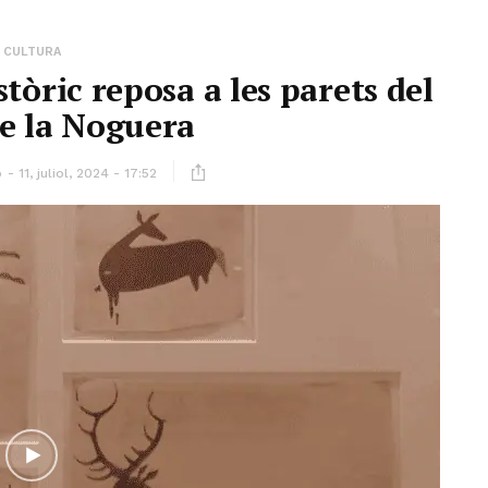
CULTURA
stòric reposa a les parets del
e la Noguera
ó
11, juliol, 2024 - 17:52