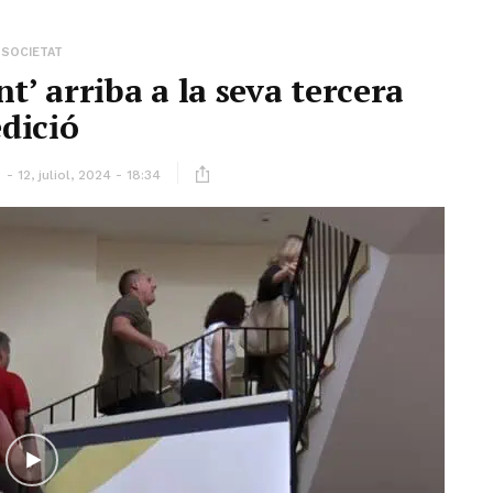
SOCIETAT
t’ arriba a la seva tercera
edició
ó
12, juliol, 2024 - 18:34