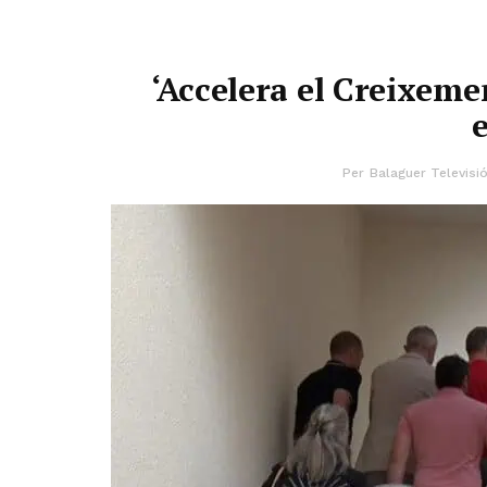
‘Accelera el Creixemen
Per
Balaguer Televisi