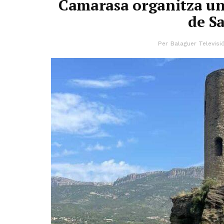
Camarasa organitza una
de S
Per
Balaguer Televisi