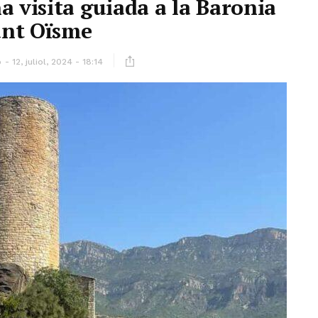
 visita guiada a la Baronia
ant Oïsme
ó
12, juliol, 2024 - 18:14