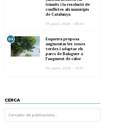
tràmits i la resolució de
conflictes als municipis
de Catalunya
31, juliol, 2026 - 08:41
Esquerra proposa
04
augmentar les zones
verdes i adaptar els
parcs de Balaguer a
l’augment de calor
30, juliol, 2026 - 12:01
CERCA