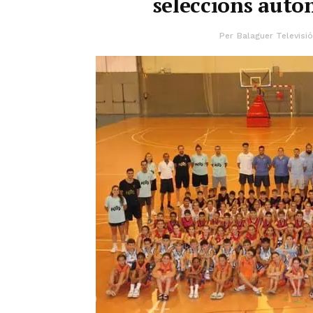
seleccions auto
Per
Balaguer Televisió