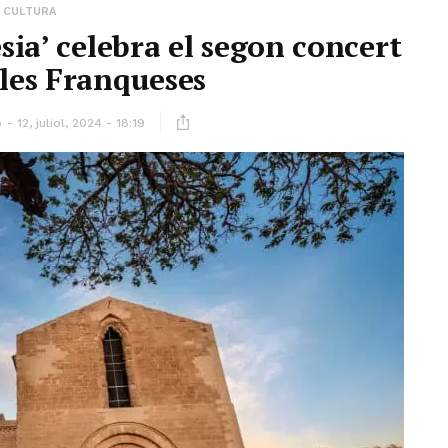
CULTURA
esia’ celebra el segon concert
a les Franqueses
ó
12, juliol, 2024 - 18:19