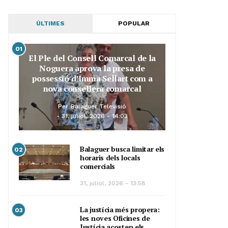
ÚLTIMES
POPULAR
01
El Ple del Consell Comarcal de la
Noguera aprova la presa de
possessió d’Imma Sellart com a
nova consellera comarcal
Per
Balaguer Televisió
31, juliol, 2026 - 14:03
Balaguer busca limitar els
02
horaris dels locals
comercials
31, juliol, 2026 - 13:58
La justícia més propera:
03
les noves Oficines de
Justícia acosten els