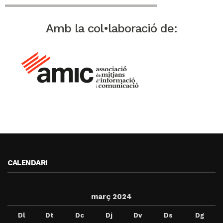
Amb la col•laboració de:
CALENDARI
març 2024
Dl
Dt
Dc
Dj
Dv
Ds
Dg