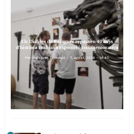
Els Diables de Balaguer repassen 40 anys
d’història amb una exposició commemorativa
Per
Balaguer Televisió
7, agost, 2026 - 14:40