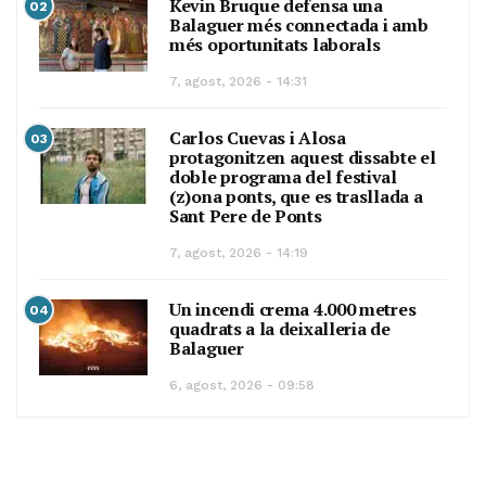
Kevin Bruque defensa una
02
Balaguer més connectada i amb
més oportunitats laborals
7, agost, 2026 - 14:31
Carlos Cuevas i Alosa
03
protagonitzen aquest dissabte el
doble programa del festival
(z)ona ponts, que es trasllada a
Sant Pere de Ponts
7, agost, 2026 - 14:19
Un incendi crema 4.000 metres
04
quadrats a la deixalleria de
Balaguer
6, agost, 2026 - 09:58