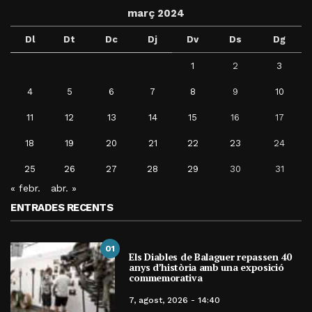
març 2024
Dl
Dt
Dc
Dj
Dv
Ds
Dg
1
2
3
4
5
6
7
8
9
10
11
12
13
14
15
16
17
18
19
20
21
22
23
24
25
26
27
28
29
30
31
« febr.
abr. »
ENTRADES RECENTS
01
Els Diables de Balaguer repassen 40
anys d’història amb una exposició
commemorativa
7, agost, 2026 - 14:40