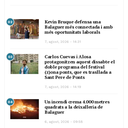
Kevin Bruque defensa una
02
Balaguer més connectada i amb
més oportunitats laborals
7, agost, 2026 - 14:31
Carlos Cuevas i Alosa
03
protagonitzen aquest dissabte el
doble programa del festival
(z)ona ponts, que es trasllada a
Sant Pere de Ponts
7, agost, 2026 - 14:19
Un incendi crema 4.000 metres
04
quadrats a la deixalleria de
Balaguer
6, agost, 2026 - 09:58