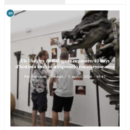
01
Els Diables de Balaguer repassen 40 anys
d’història amb una exposició commemorativa
Per
Balaguer Televisió
7, agost, 2026 - 14:40