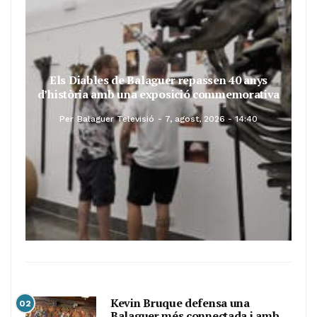
Els Diables de Balaguer repassen 40 anys
d’història amb una exposició commemorativa
Per
Balaguer Televisió
7, agost, 2026 - 14:40
Kevin Bruque defensa una
02
Balaguer més connectada i amb