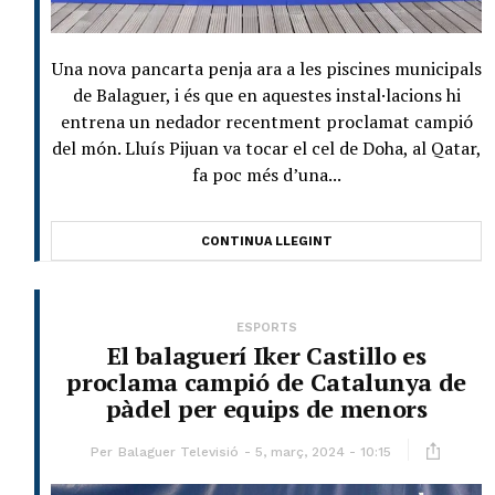
Una nova pancarta penja ara a les piscines municipals
de Balaguer, i és que en aquestes instal·lacions hi
entrena un nedador recentment proclamat campió
del món. Lluís Pijuan va tocar el cel de Doha, al Qatar,
fa poc més d’una...
CONTINUA LLEGINT
ESPORTS
El balaguerí Iker Castillo es
proclama campió de Catalunya de
pàdel per equips de menors
Per
Balaguer Televisió
5, març, 2024 - 10:15