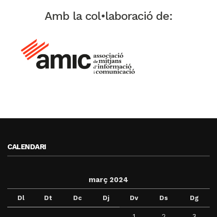
Amb la col•laboració de:
CALENDARI
març 2024
Dl
Dt
Dc
Dj
Dv
Ds
Dg
1
2
3