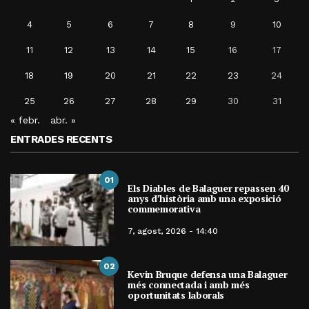
4
5
6
7
8
9
10
11
12
13
14
15
16
17
18
19
20
21
22
23
24
25
26
27
28
29
30
31
« febr.
abr. »
ENTRADES RECENTS
01
Els Diables de Balaguer repassen 40
anys d’història amb una exposició
commemorativa
7, agost, 2026 - 14:40
02
Kevin Bruque defensa una Balaguer
més connectada i amb més
oportunitats laborals