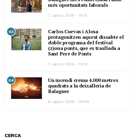
més oportunitats laborals
7, agost, 2026 - 14:31
Carlos Cuevas i Alosa
03
protagonitzen aquest dissabte el
doble programa del festival
(z)ona ponts, que es trasllada a
Sant Pere de Ponts
7, agost, 2026 - 14:19
Un incendi crema 4.000 metres
04
quadrats a la deixalleria de
Balaguer
6, agost, 2026 - 09:58
CERCA