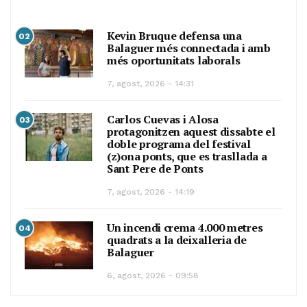
Kevin Bruque defensa una
02
Balaguer més connectada i amb
més oportunitats laborals
7, agost, 2026 - 14:31
Carlos Cuevas i Alosa
03
protagonitzen aquest dissabte el
doble programa del festival
(z)ona ponts, que es trasllada a
Sant Pere de Ponts
7, agost, 2026 - 14:19
Un incendi crema 4.000 metres
04
quadrats a la deixalleria de
Balaguer
6, agost, 2026 - 09:58