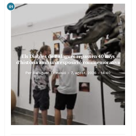
01
Els Diables de Balaguer repassen 40 anys
d’història amb una exposició commemorativa
Per
Balaguer Televisió
7, agost, 2026 - 14:40