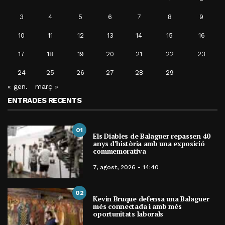
3
4
5
6
7
8
9
10
11
12
13
14
15
16
17
18
19
20
21
22
23
24
25
26
27
28
29
« gen.
març »
ENTRADES RECENTS
01
Els Diables de Balaguer repassen 40
anys d’història amb una exposició
commemorativa
7, agost, 2026 - 14:40
02
Kevin Bruque defensa una Balaguer
més connectada i amb més
oportunitats laborals