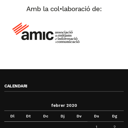
Amb la col•laboració de:
CALENDARI
febrer 2020
Dl
Dt
Dc
Dj
Dv
Ds
Dg
1
2