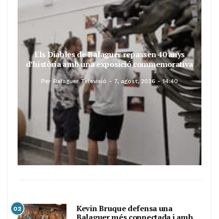
Els Diables de Balaguer repassen 40 anys
d’història amb una exposició commemorativa
Per
Balaguer Televisió
7, agost, 2026 - 14:40
Kevin Bruque defensa una
02
Balaguer més connectada i amb