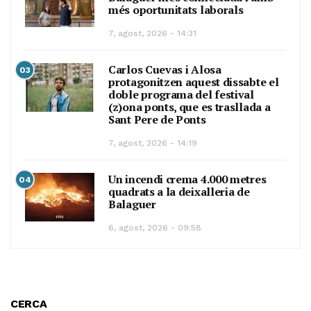
més oportunitats laborals
7, agost, 2026 - 14:31
Carlos Cuevas i Alosa
03
protagonitzen aquest dissabte el
doble programa del festival
(z)ona ponts, que es trasllada a
Sant Pere de Ponts
7, agost, 2026 - 14:19
Un incendi crema 4.000 metres
04
quadrats a la deixalleria de
Balaguer
6, agost, 2026 - 09:58
CERCA