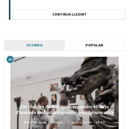
CONTINUA LLEGINT
ÚLTIMES
POPULAR
01
Els Diables de Balaguer repassen 40 anys
d’història amb una exposició commemorativa
Per
Balaguer Televisió
7, agost, 2026 - 14:40