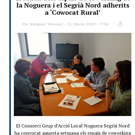
la Noguera i el Segrià Nord adherits
a ‘Cowocat Rural’
Per
Balaguer Televisió
12, febrer, 2020 - 17:56
El Consorci Grup d’Acció Local Noguera Segrià Nord
ha convocat aquesta setmana els espais de coworking