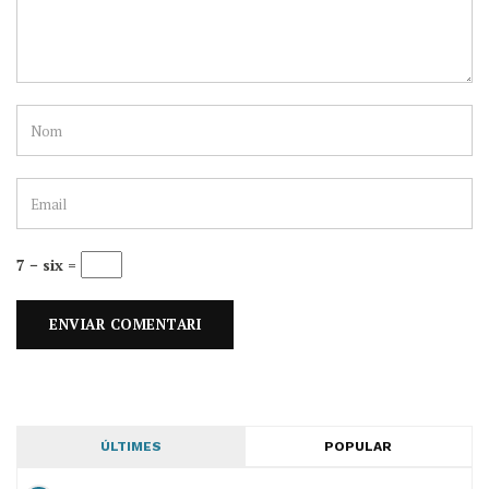
7 − six =
ÚLTIMES
POPULAR