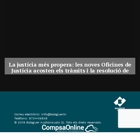
La justícia més propera: les noves Oficines de
Justícia acosten els tràmits i la resolució de
conflictes als municipis de Catalunya
Per
Balaguer Televisió
31, juliol, 2026 - 08:41
Correu electrònic:
info@balaguer.tv
Telèfons: 973449838
© 2019 Balaguer Audiovisuals SL Tots els drets reservats.
Portal Web desenvolupat per CompsaOnline S.L.