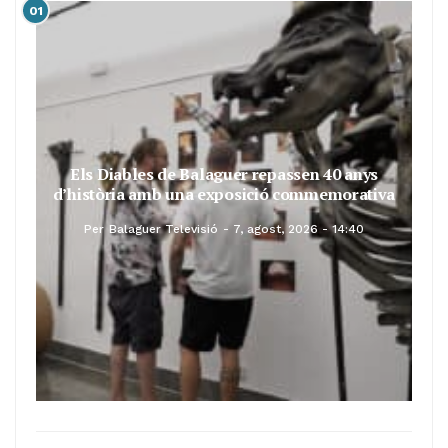
01
Els Diables de Balaguer repassen 40 anys
d’història amb una exposició commemorativa
Per
Balaguer Televisió
7, agost, 2026 - 14:40