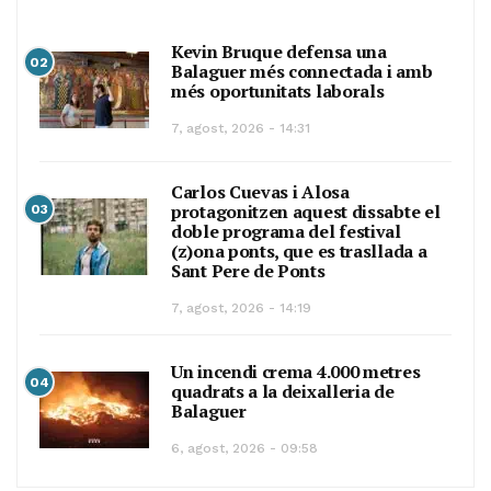
Kevin Bruque defensa una
02
Balaguer més connectada i amb
més oportunitats laborals
7, agost, 2026 - 14:31
Carlos Cuevas i Alosa
protagonitzen aquest dissabte el
03
doble programa del festival
(z)ona ponts, que es trasllada a
Sant Pere de Ponts
7, agost, 2026 - 14:19
Un incendi crema 4.000 metres
04
quadrats a la deixalleria de
Balaguer
6, agost, 2026 - 09:58