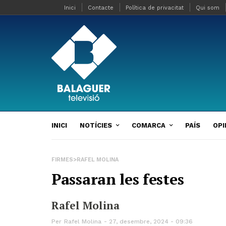
Inici
Contacte
Política de privacitat
Qui som
INICI
NOTÍCIES
COMARCA
PAÍS
OPI
FIRMES>RAFEL MOLINA
Passaran les festes
Rafel Molina
Per
Rafel Molina
27, desembre, 2024 - 09:36