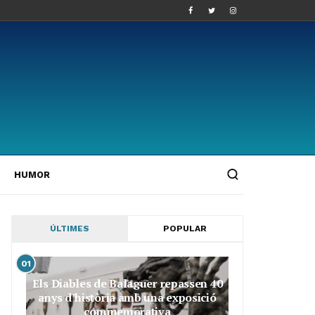
HUMOR
ÚLTIMES
POPULAR
01
Els Diables de Balaguer repassen 40
anys d’història amb una exposició
commemorativa