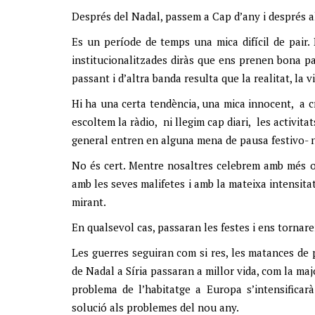
Després del Nadal, passem a Cap d’any i després al 
Es un període de temps una mica difícil de pair
institucionalitzades diràs que ens prenen bona 
passant i d’altra banda resulta que la realitat, la 
Hi ha una certa tendència, una mica innocent, a c
escoltem la ràdio, ni llegim cap diari, les activitat
general entren en alguna mena de pausa festivo- n
No és cert. Mentre nosaltres celebrem amb més o
amb les seves malifetes i amb la mateixa intensit
mirant.
En qualsevol cas, passaran les festes i ens tornar
Les guerres seguiran com si res, les matances de p
de Nadal a Síria passaran a millor vida, com la majo
problema de l’habitatge a Europa s’intensifica
solució als problemes del nou any.