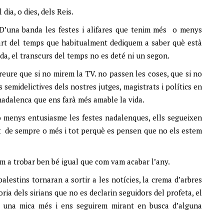
dia, o dies, dels Reis.
. D’una banda les festes i alifares que tenim més o menys
part del temps que habitualment dediquem a saber què està
vida, el transcurs del temps no es deté ni un segon.
reure que si no mirem la TV. no passen les coses, que si no
s semidelictives dels nostres jutges, magistrats i polítics en
adalenca que ens farà més amable la vida.
 menys entusiasme les festes nadalenques, ells segueixen
at de sempre o més i tot perquè es pensen que no els estem
em a trobar ben bé igual que com vam acabar l’any.
alestins tornaran a sortir a les notícies, la crema d’arbres
ria dels sirians que no es declarin seguidors del profeta, el
rà una mica més i ens seguirem mirant en busca d’alguna