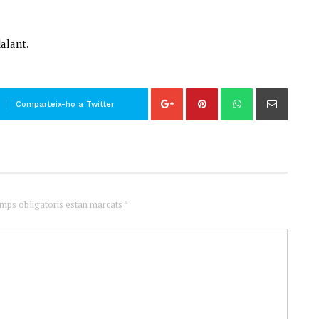
dalant.
Comparteix-ho a Twitter
amps obligatoris estan marcats *