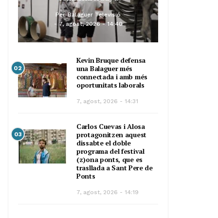
Per
Balaguer Televisió
7, agost, 2026 - 14:40
Kevin Bruque defensa
una Balaguer més
02
connectada i amb més
oportunitats laborals
7, agost, 2026 - 14:31
Carlos Cuevas i Alosa
protagonitzen aquest
03
dissabte el doble
programa del festival
(z)ona ponts, que es
trasllada a Sant Pere de
Ponts
7, agost, 2026 - 14:19