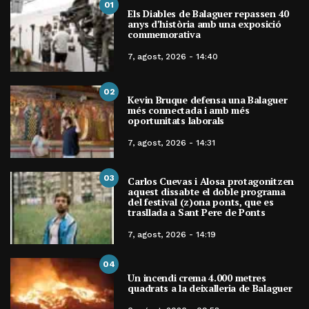
01
Els Diables de Balaguer repassen 40
anys d’història amb una exposició
commemorativa
7, agost, 2026 - 14:40
02
Kevin Bruque defensa una Balaguer
més connectada i amb més
oportunitats laborals
7, agost, 2026 - 14:31
03
Carlos Cuevas i Alosa protagonitzen
aquest dissabte el doble programa
del festival (z)ona ponts, que es
trasllada a Sant Pere de Ponts
7, agost, 2026 - 14:19
04
Un incendi crema 4.000 metres
quadrats a la deixalleria de Balaguer