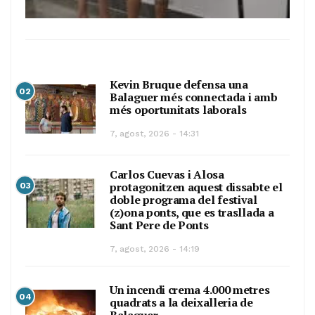
Kevin Bruque defensa una
02
Balaguer més connectada i amb
més oportunitats laborals
7, agost, 2026 - 14:31
Carlos Cuevas i Alosa
protagonitzen aquest dissabte el
03
doble programa del festival
(z)ona ponts, que es trasllada a
Sant Pere de Ponts
7, agost, 2026 - 14:19
Un incendi crema 4.000 metres
04
quadrats a la deixalleria de