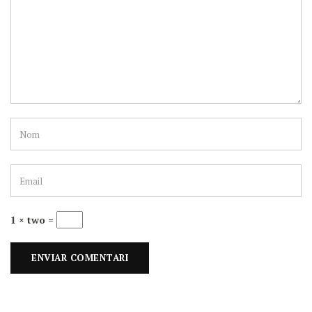
1 × two =