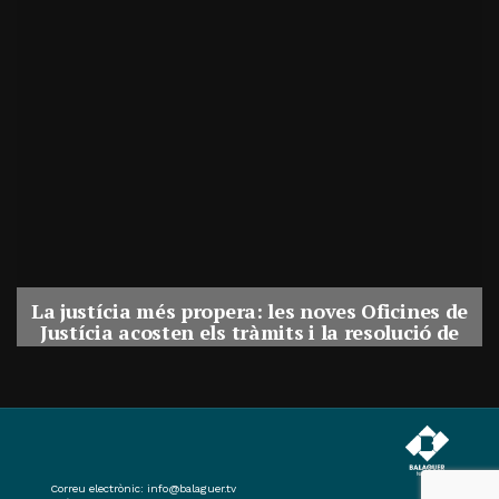
La justícia més propera: les noves Oficines de
Justícia acosten els tràmits i la resolució de
conflictes als municipis de Catalunya
Per
Balaguer Televisió
31, juliol, 2026 - 08:41
Correu electrònic:
info@balaguer.tv