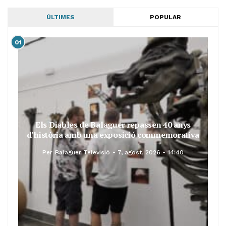
ÚLTIMES
POPULAR
01
Els Diables de Balaguer repassen 40 anys
d’història amb una exposició commemorativa
Per
Balaguer Televisió
7, agost, 2026 - 14:40