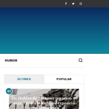
HUMOR
ÚLTIMES
POPULAR
01
Els Diables de Balaguer repassen 40
anys d’història amb una exposició
commemorativa