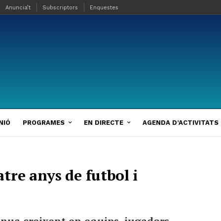
Anuncia’t
Subscriptors
Enquestes
NIÓ
PROGRAMES
EN DIRECTE
AGENDA D’ACTIVITATS
tre anys de futbol i
inua creixent en equips, jugadors