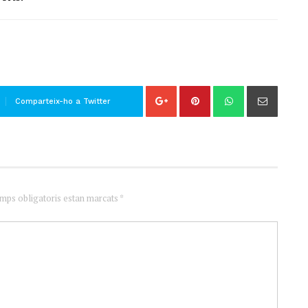
Comparteix-ho a Twitter
amps obligatoris estan marcats *