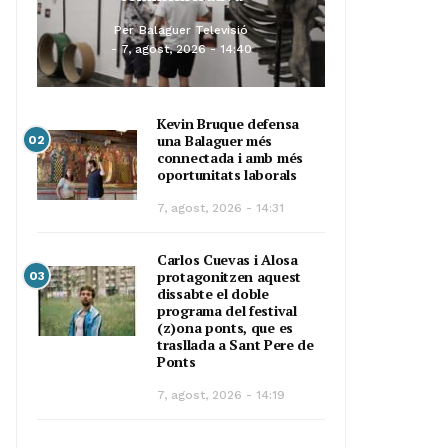
Per
Balaguer Televisió
7, agost, 2026 - 14:40
Kevin Bruque defensa
una Balaguer més
02
connectada i amb més
oportunitats laborals
7, agost, 2026 - 14:31
Carlos Cuevas i Alosa
protagonitzen aquest
03
dissabte el doble
programa del festival
(z)ona ponts, que es
trasllada a Sant Pere de
Ponts
7, agost, 2026 - 14:19