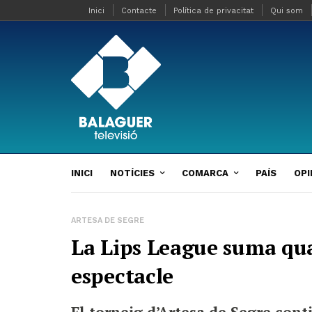
Inici
Contacte
Política de privacitat
Qui som
INICI
NOTÍCIES
COMARCA
PAÍS
OPI
ARTESA DE SEGRE
La Lips League suma qua
espectacle
El torneig d’Artesa de Segre cont