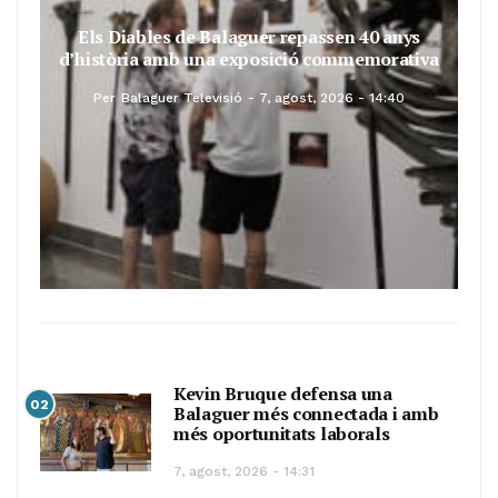
Els Diables de Balaguer repassen 40 anys
d’història amb una exposició commemorativa
Per
Balaguer Televisió
7, agost, 2026 - 14:40
Kevin Bruque defensa una
02
Balaguer més connectada i amb
més oportunitats laborals
7, agost, 2026 - 14:31