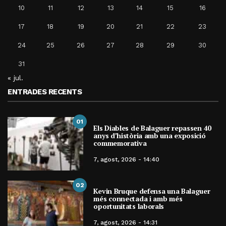
10
11
12
13
14
15
16
17
18
19
20
21
22
23
24
25
26
27
28
29
30
31
« jul.
ENTRADES RECENTS
01
Els Diables de Balaguer repassen 40
anys d’història amb una exposició
commemorativa
7, agost, 2026 - 14:40
02
Kevin Bruque defensa una Balaguer
més connectada i amb més
oportunitats laborals
7, agost, 2026 - 14:31