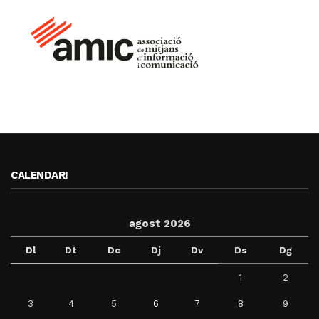
CALENDARI
agost 2026
Dl
Dt
Dc
Dj
Dv
Ds
Dg
1
2
3
4
5
6
7
8
9