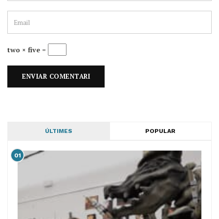
two × five =
ÚLTIMES
POPULAR
01