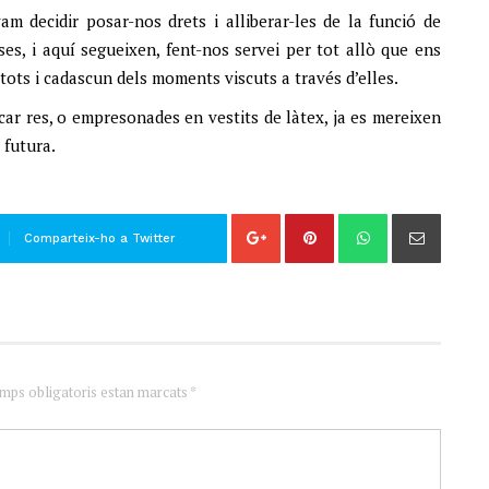
m decidir posar-nos drets i alliberar-les de la funció de
es, i aquí segueixen, fent-nos servei per tot allò que ens
tots i cadascun dels moments viscuts a través d’elles.
ocar res, o empresonades en vestits de làtex, ja es mereixen
 futura.
Comparteix-ho a Twitter
amps obligatoris estan marcats *