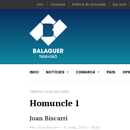
Inici
Contacte
Política de privacitat
Qui som
INICI
NOTÍCIES
COMARCA
PAÍS
OPI
FIRMES>JOAN BISCARRI
Homuncle 1
Joan Biscarri
Per
Joan Biscarri
8, maig, 2020 - 16:59