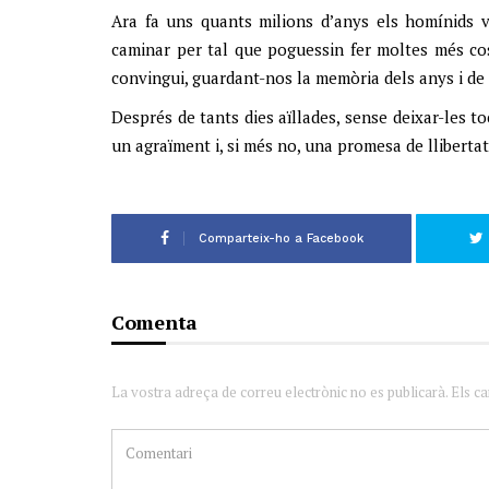
Ara fa uns quants milions d’anys els homínids va
caminar per tal que poguessin fer moltes més cos
convingui, guardant-nos la memòria dels anys i de 
Després de tants dies aïllades, sense deixar-les t
un agraïment i, si més no, una promesa de llibertat
Comparteix-ho a Facebook
Comenta
La vostra adreça de correu electrònic no es publicarà. Els c