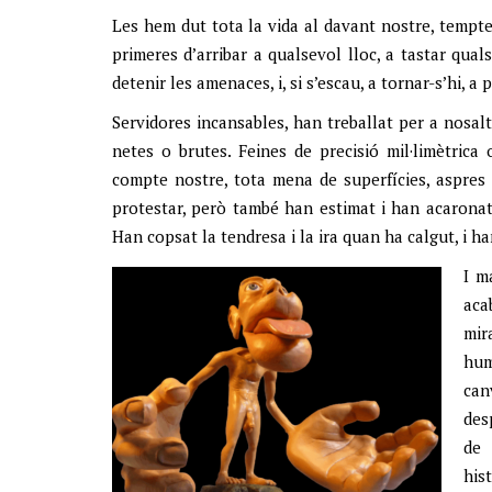
Les hem dut tota la vida al davant nostre, tempte
primeres d’arribar a qualsevol lloc, a tastar qua
detenir les amenaces, i, si s’escau, a tornar-s’hi, a
Servidores incansables, han treballat per a nosal
netes o brutes. Feines de precisió mil·limètrica
compte nostre, tota mena de superfícies, aspres 
protestar, però també han estimat i han acaronat
Han copsat la tendresa i la ira quan ha calgut, i h
I m
aca
mir
hum
can
des
de 
his