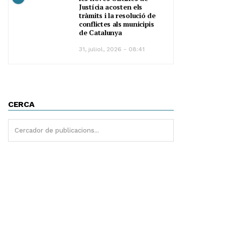
Justícia acosten els
tràmits i la resolució de
conflictes als municipis
de Catalunya
31, juliol, 2026 - 08:41
CERCA