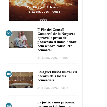
Per
Balaguer Televisió
6, agost, 2026 - 09:58
El Ple del Consell
Comarcal de la Noguera
02
aprova la presa de
possessió d’Imma Sellart
com a nova consellera
comarcal
31, juliol, 2026 - 14:03
Balaguer busca limitar els
03
horaris dels locals
comercials
31, juliol, 2026 - 13:58
La justícia més propera:
les noves Oficines de
04