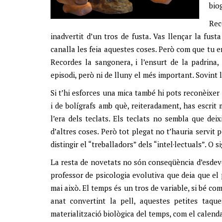
biog
Rec
inadvertit d’un tros de fusta. Vas llençar la fust
canalla les feia aquestes coses. Però com que tu er
Recordes la sangonera, i l’ensurt de la padrina, 
episodi, però ni de lluny el més important. Sovint 
Si t’hi esforces una mica també hi pots reconèixer
i de bolígrafs amb què, reiteradament, has escrit
l’era dels teclats. Els teclats no sembla que deix
d’altres coses. Però tot plegat no t’hauria servit
distingir el “treballadors” dels “intel·lectuals”. O 
La resta de novetats no són conseqüència d’esdeve
professor de psicologia evolutiva que deia que el
mai això. El temps és un tros de variable, si bé c
anat convertint la pell, aquestes petites taq
materialització biològica del temps, com el calendar