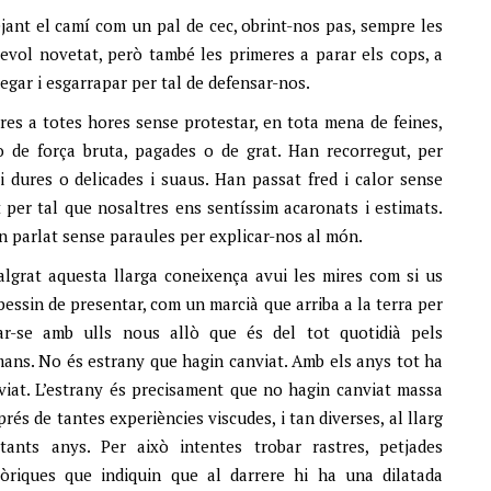
jant el camí com un pal de cec, obrint-nos pas, sempre les
lsevol novetat, però també les primeres a parar els cops, a
 pegar i esgarrapar per tal de defensar-nos.
tres a totes hores sense protestar, en tota mena de feines,
 o de força bruta, pagades o de grat. Han recorregut, per
i dures o delicades i suaus. Han passat fred i calor sense
 per tal que nosaltres ens sentíssim acaronats i estimats.
an parlat sense paraules per explicar-nos al món.
algrat aquesta llarga coneixença avui les mires com si us
bessin de presentar, com un marcià que arriba a la terra per
ar-se amb ulls nous allò que és del tot quotidià pels
ans. No és estrany que hagin canviat. Amb els anys tot ha
viat. L’estrany és precisament que no hagin canviat massa
prés de tantes experiències viscudes, i tan diverses, al llarg
tants anys. Per això intentes trobar rastres, petjades
tòriques que indiquin que al darrere hi ha una dilatada