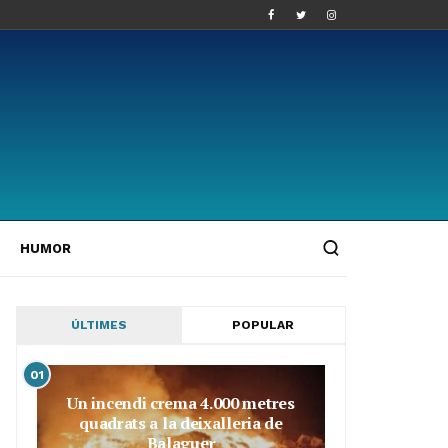
HUMOR
ÚLTIMES
POPULAR
01
Un incendi crema 4.000 metres
quadrats a la deixalleria de
Balaguer