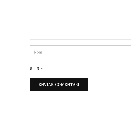
8 − 3 =