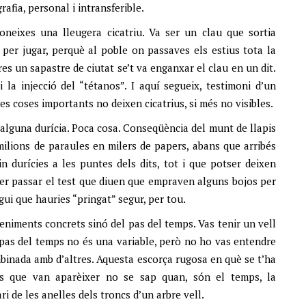
rafia, personal i intransferible.
oneixes una lleugera cicatriu. Va ser un clau que sortia
a per jugar, perquè al poble on passaves els estius tota la
es un sapastre de ciutat se’t va enganxar el clau en un dit.
i la injecció del “tétanos”. I aquí segueix, testimoni d’un
les coses importants no deixen cicatrius, si més no visibles.
 alguna durícia. Poca cosa. Conseqüència del munt de llapis
 milions de paraules en milers de papers, abans que arribés
in durícies a les puntes dels dits, tot i que potser deixen
 per passar el test que diuen que empraven alguns bojos per
sigui que hauries “pringat” segur, per tou.
niments concrets sinó del pas del temps. Vas tenir un vell
 pas del temps no és una variable, però no ho vas entendre
ombinada amb d’altres. Aquesta escorça rugosa en què se t’ha
ues que van aparèixer no se sap quan, són el temps, la
i de les anelles dels troncs d’un arbre vell.