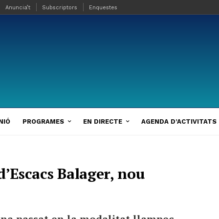
Anuncia’t
Subscriptors
Enquestes
NIÓ
PROGRAMES
EN DIRECTE
AGENDA D’ACTIVITATS
d’Escacs Balager, nou
na passat en la modalitat llampec.