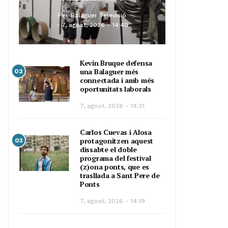
Per
Balaguer Televisió
7, agost, 2026 - 14:40
Kevin Bruque defensa
una Balaguer més
02
connectada i amb més
oportunitats laborals
7, agost, 2026 - 14:31
Carlos Cuevas i Alosa
protagonitzen aquest
03
dissabte el doble
programa del festival
(z)ona ponts, que es
trasllada a Sant Pere de
Ponts
7, agost, 2026 - 14:19