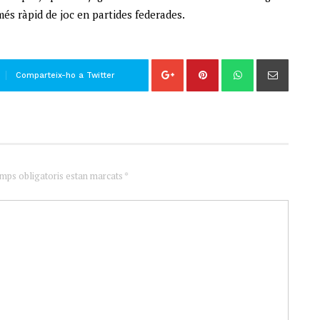
més ràpid de joc en partides federades.
Comparteix-ho a Twitter
amps obligatoris estan marcats *