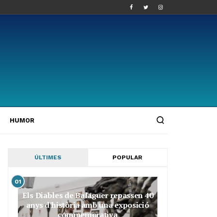
HUMOR
ÚLTIMES
POPULAR
01
Els Diables de Balaguer repassen 40
anys d’història amb una exposició
commemorativa