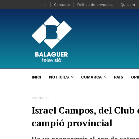
Inici
Contacte
Política de privacitat
Qui som
INICI
NOTÍCIES
COMARCA
PAÍS
OPI
ESPORTS
Israel Campos, del Club 
campió provincial
Ho va aconseguir el cap de setma