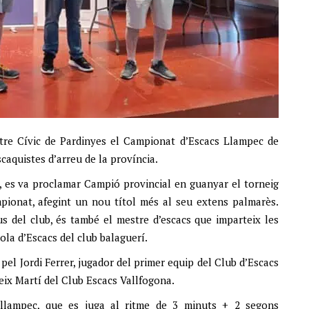
entre Cívic de Pardinyes el Campionat d’Escacs Llampec de
caquistes d’arreu de la província.
r, es va proclamar Campió provincial en guanyar el torneig
pionat, afegint un nou títol més al seu extens palmarès.
s del club, és també el mestre d’escacs que imparteix les
ola d’Escacs del club balaguerí.
el Jordi Ferrer, jugador del primer equip del Club d’Escacs
leix Martí del Club Escacs Vallfogona.
 llampec, que es juga al ritme de 3 minuts + 2 segons