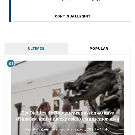
CONTINUA LLEGINT
ÚLTIMES
POPULAR
01
Els Diables de Balaguer repassen 40 anys
d’història amb una exposició commemorativa
Per
Balaguer Televisió
7, agost, 2026 - 14:40