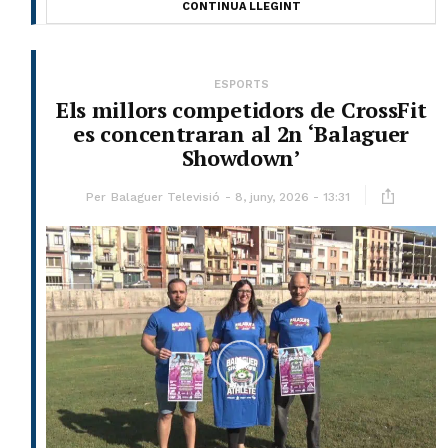
CONTINUA LLEGINT
ESPORTS
Els millors competidors de CrossFit
es concentraran al 2n ‘Balaguer
Showdown’
Per
Balaguer Televisió
8, juny, 2026 - 13:31