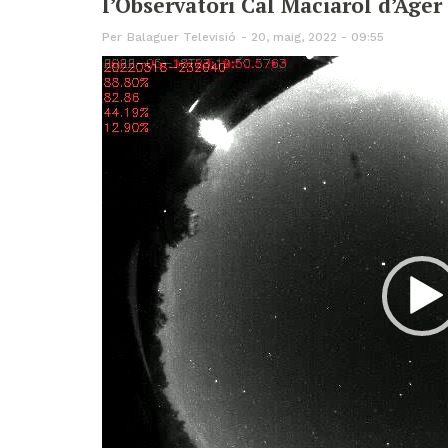
l’Observatori Cal Maciarol d’Àger
Per
Balaguer Televisió
20, maig, 2022 - 09:55
Reproductor
de
vídeo