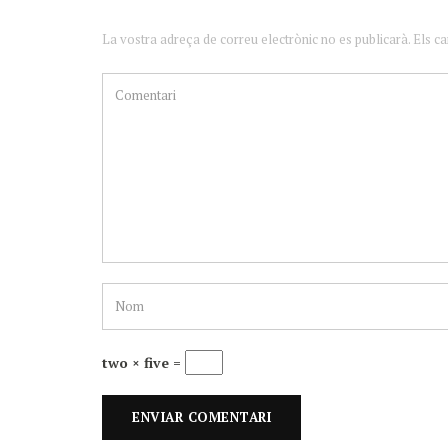
La vostra adreça de correu electrònic no es publicarà. Els c
two × five =