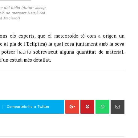
e del bòlid (Autor: Josep
ació de meteors UMa/SMA
l Maciarol)
egons els experts, que el meteoroide té com a origen un
te al pla de l’Eclíptica) la qual cosa juntament amb la seva
hauria
e potser
sobreviscut alguna quantitat de material.
’un estudi més detallat.
Comparteix-ho a Twitter