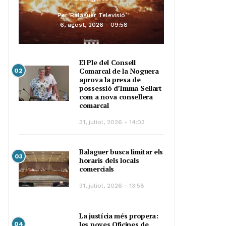
Per
Balaguer Televisió
6, agost, 2026 - 09:58
El Ple del Consell
Comarcal de la Noguera
02
aprova la presa de
possessió d’Imma Sellart
com a nova consellera
comarcal
31, juliol, 2026 - 14:03
Balaguer busca limitar els
03
horaris dels locals
comercials
31, juliol, 2026 - 13:58
La justícia més propera:
les noves Oficines de
04