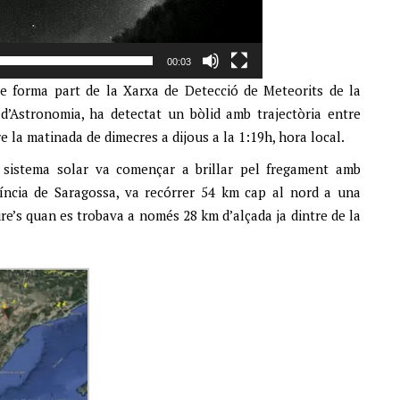
00:03
que forma part de la Xarxa de Detecció de Meteorits de la
d’Astronomia, ha detectat un bòlid amb trajectòria entre
la matinada de dimecres a dijous a la 1:19h, hora local.
l sistema solar va començar a brillar pel fregament amb
víncia de Saragossa, va recórrer 54 km cap al nord a una
ure’s quan es trobava a només 28 km d’alçada ja dintre de la