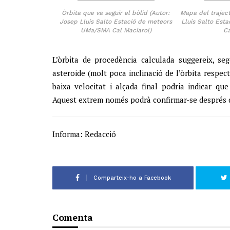
Òrbita que va seguir el bòlid (Autor:
Mapa del traject
Josep Lluis Salto Estació de meteors
Lluis Salto Est
UMa/SMA Cal Maciarol)
Ca
L’òrbita de procedència calculada suggereix, s
asteroide (molt poca inclinació de l’òrbita respec
baixa velocitat i alçada final podria indicar qu
Aquest extrem només podrà confirmar-se després d
Informa: Redacció
Comparteix-ho a Facebook
Comenta