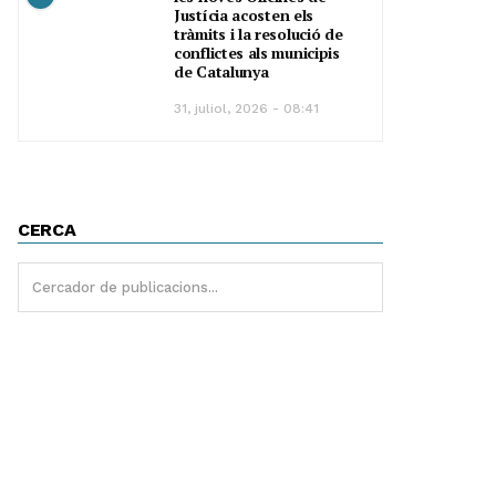
Justícia acosten els
tràmits i la resolució de
conflictes als municipis
de Catalunya
31, juliol, 2026 - 08:41
CERCA