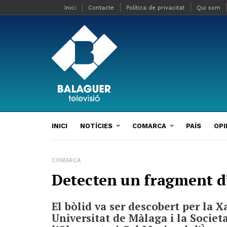
Inici
Contacte
Política de privacitat
Qui som
INICI
NOTÍCIES
COMARCA
PAÍS
OPI
COMARCA
Detecten un fragment d’
El bòlid va ser descobert per la 
Universitat de Màlaga i la Socie