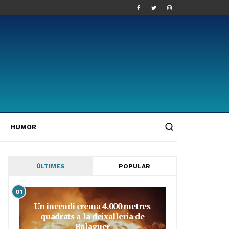
HUMOR
ÚLTIMES
POPULAR
01
Un incendi crema 4.000 metres
quadrats a la deixalleria de
Balaguer