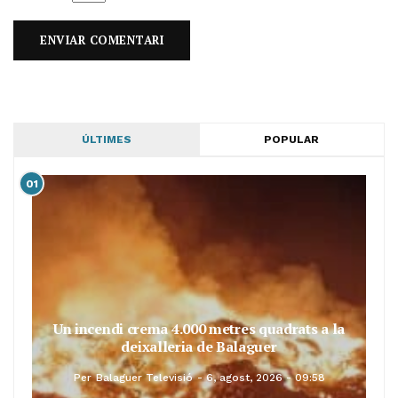
ÚLTIMES
POPULAR
01
Un incendi crema 4.000 metres quadrats a la
deixalleria de Balaguer
Per
Balaguer Televisió
6, agost, 2026 - 09:58