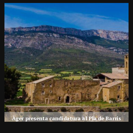
a
Àger presenta candidatura al Pla de Barris
s
Per
Balaguer Televisió
27, juliol, 2026 - 09:42