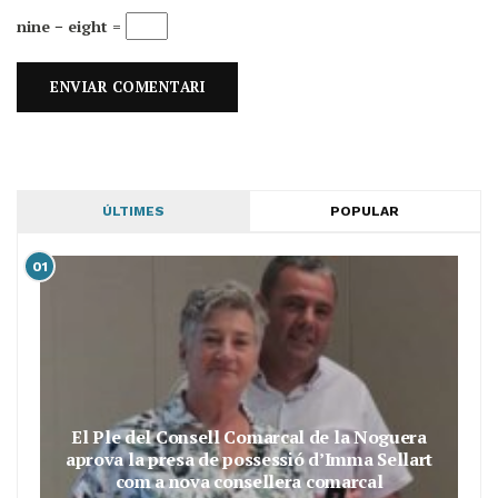
nine − eight =
ÚLTIMES
POPULAR
01
El Ple del Consell Comarcal de la Noguera
aprova la presa de possessió d’Imma Sellart
com a nova consellera comarcal