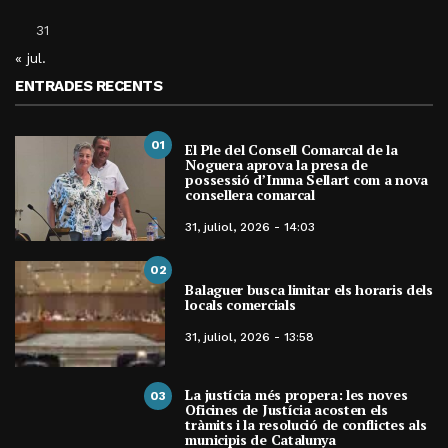
31
« jul.
ENTRADES RECENTS
01
El Ple del Consell Comarcal de la
Noguera aprova la presa de
possessió d’Imma Sellart com a nova
consellera comarcal
31, juliol, 2026 - 14:03
02
Balaguer busca limitar els horaris dels
locals comercials
31, juliol, 2026 - 13:58
La justícia més propera: les noves
03
Oficines de Justícia acosten els
tràmits i la resolució de conflictes als
municipis de Catalunya