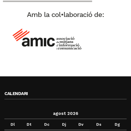
Amb la col•laboració de:
CALENDARI
agost 2026
Dl
Dt
Dc
Dj
Dv
Ds
Dg