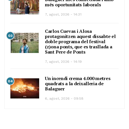
més oportunitats laborals
7, agost, 2026 - 14:31
Carlos Cuevas i Alosa
protagonitzen aquest dissabte el
03
doble programa del festival
(z)ona ponts, que es trasllada a
Sant Pere de Ponts
7, agost, 2026 - 14:19
Un incendi crema 4.000 metres
04
quadrats a la deixalleria de
Balaguer
6, agost, 2026 - 09:58