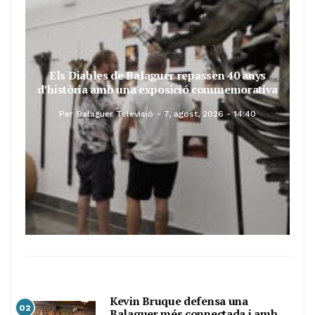
Els Diables de Balaguer repassen 40 anys
d’història amb una exposició commemorativa
Per
Balaguer Televisió
7, agost, 2026 - 14:40
Kevin Bruque defensa una
02
Balaguer més connectada i amb