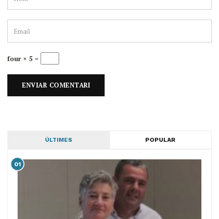
four × 5 =
ÚLTIMES
POPULAR
01