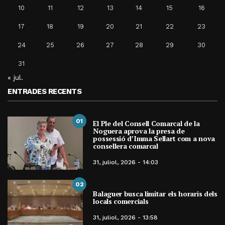
10
11
12
13
14
15
16
17
18
19
20
21
22
23
24
25
26
27
28
29
30
31
« jul.
ENTRADES RECENTS
01
El Ple del Consell Comarcal de la
Noguera aprova la presa de
possessió d’Imma Sellart com a nova
consellera comarcal
31, juliol, 2026 - 14:03
02
Balaguer busca limitar els horaris dels
locals comercials
31, juliol, 2026 - 13:58