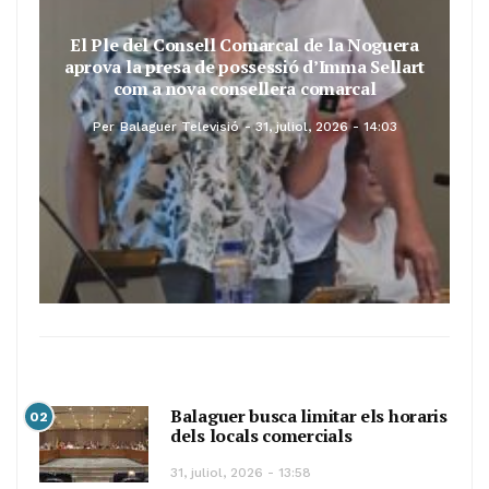
El Ple del Consell Comarcal de la Noguera
aprova la presa de possessió d’Imma Sellart
com a nova consellera comarcal
Per
Balaguer Televisió
31, juliol, 2026 - 14:03
Balaguer busca limitar els horaris
02
dels locals comercials
31, juliol, 2026 - 13:58