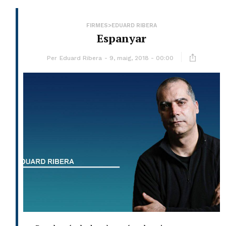
FIRMES>EDUARD RIBERA
Espanyar
Per
Eduard Ribera
9, maig, 2018 - 00:00