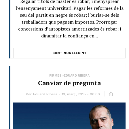
Regalar títols de màster és robar; i menysprear
l’ensenyament universitari. Pagar les reformes de la
seu del partit en negre és robar; i burlar-se dels
treballadors que paguem impostos. Prorrogar
concessions d’autopistes amortitzades és robar; i
dinamitar la confiança en...
CONTINUA LLEGINT
FIRMES>EDUARD RIBERA
Canviar de pregunta
Per
Eduard Ribera
13, març, 2018 - 00:00