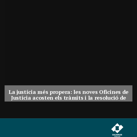
 de
Esquerra proposa augmentar les zones verdes
de
i adaptar els parcs de Balaguer a l’augment de
calor
Per
Balaguer Televisió
30, juliol, 2026 - 12:01