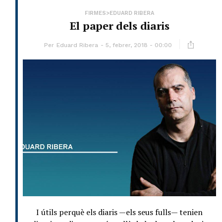
FIRMES>EDUARD RIBERA
El paper dels diaris
Per
Eduard Ribera
5, febrer, 2018 - 00:00
I útils perquè els diaris —els seus fulls— tenien