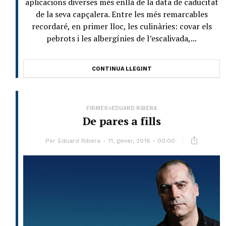
aplicacions diverses més enllà de la data de caducitat
de la seva capçalera. Entre les més remarcables
recordaré, en primer lloc, les culinàries: covar els
pebrots i les albergínies de l’escalivada,...
CONTINUA LLEGINT
FIRMES>EDUARD RIBERA
De pares a fills
Per
Eduard Ribera
11, gener, 2018 - 00:00