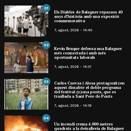
01
Els Diables de Balaguer repassen 40
anys d’història amb una exposició
commemorativa
7, agost, 2026 - 14:40
02
Kevin Bruque defensa una Balaguer
més connectada i amb més
oportunitats laborals
7, agost, 2026 - 14:31
03
Carlos Cuevas i Alosa protagonitzen
aquest dissabte el doble programa
del festival (z)ona ponts, que es
trasllada a Sant Pere de Ponts
7, agost, 2026 - 14:19
04
Un incendi crema 4.000 metres
quadrats a la deixalleria de Balaguer