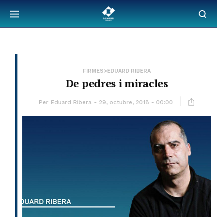
FIRMES>EDUARD RIBERA
De pedres i miracles
Per
Eduard Ribera
29, octubre, 2018 - 00:00