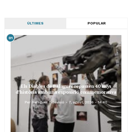
ÚLTIMES
POPULAR
01
Els Diables de Balaguer repassen 40 anys
d’història amb una exposició commemorativa
Per
Balaguer Televisió
7, agost, 2026 - 14:40