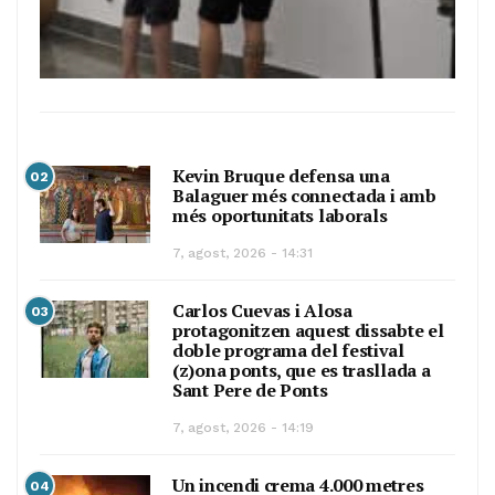
Kevin Bruque defensa una
02
Balaguer més connectada i amb
més oportunitats laborals
7, agost, 2026 - 14:31
Carlos Cuevas i Alosa
03
protagonitzen aquest dissabte el
doble programa del festival
(z)ona ponts, que es trasllada a
Sant Pere de Ponts
7, agost, 2026 - 14:19
Un incendi crema 4.000 metres
04