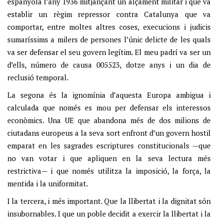
espanyola l’any 1936 mitjançant un alçament militar i que va
establir un règim repressor contra Catalunya que va
comportar, entre moltes altres coses, execucions i judicis
sumaríssims a milers de persones l’únic delicte de les quals
va ser defensar el seu govern legítim. El meu padrí va ser un
d’ells, número de causa 005523, dotze anys i un dia de
reclusió temporal.
La segona és la ignomínia d’aquesta Europa ambigua i
calculada que només es mou per defensar els interessos
econòmics. Una UE que abandona més de dos milions de
ciutadans europeus a la seva sort enfront d’un govern hostil
emparat en les sagrades escriptures constitucionals —que
no van votar i que apliquen en la seva lectura més
restrictiva— i que només utilitza la imposició, la força, la
mentida i la uniformitat.
I la tercera, i més important. Que la llibertat i la dignitat són
insubornables. I que un poble decidit a exercir la llibertat i la