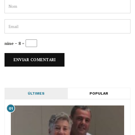
nine − 8 =
ÚLTIMES
POPULAR
01