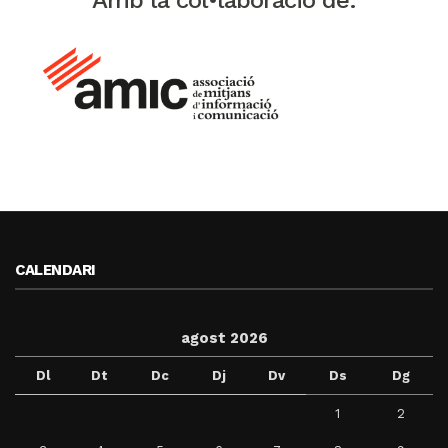
Amb la col•laboració de:
CALENDARI
agost 2026
Dl
Dt
Dc
Dj
Dv
Ds
Dg
1
2