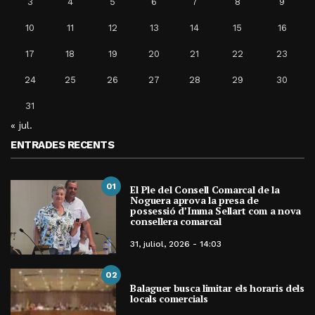
3
4
5
6
7
8
9
10
11
12
13
14
15
16
17
18
19
20
21
22
23
24
25
26
27
28
29
30
31
« jul.
ENTRADES RECENTS
01
El Ple del Consell Comarcal de la
Noguera aprova la presa de
possessió d’Imma Sellart com a nova
consellera comarcal
31, juliol, 2026 - 14:03
02
Balaguer busca limitar els horaris dels
locals comercials