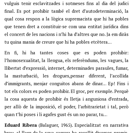
vulguis tenir esclavitzades i sotmeses fins al dia del judici
final. Es pot prohibir també el dret d’autodeterminació, la
qual cosa respon a la lògica supremacista que hi ha pobles
que tenen dret a constituir-se com una entitat jurídica dins
el concert de les nacions i n’hi ha d’altres que no. Ja em diràs
tu quina mania de creure que hi ha pobles etcètera…
En fi, hi ha tantes coses que es poden prohibir:
l’homosexualitat, la llengua, els referèndums, les vagues, la
llibertat d’expressió, internet, determinades paraules, fumar,
la masturbació, les drogues,pensar diferent, l’acollida
d’immigrants, menjar conguitos abans de dinar… Ep! Fins i
tot els colors es poden prohibir. El groc, per exemple. Perquè
la cosa aquesta de prohibir és lletja i anguniosa d’entrada,
per allò de la imposició, el poder, l’arbitrarietat i tal, però
quan t’hi poses i li agafes gust és un no parar, tu…
Eduard Ribera
(Balaguer, 1965). Especialitzat en narrativa
breu, al llarg de la seva carrera ha recollit diversos premis.