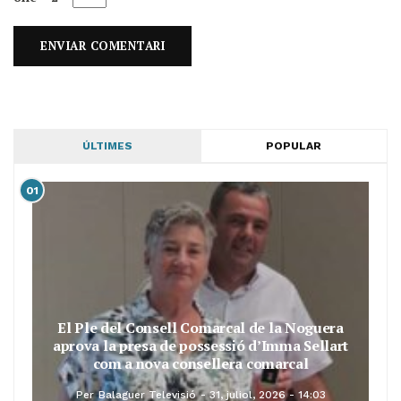
ÚLTIMES
POPULAR
01
El Ple del Consell Comarcal de la Noguera
aprova la presa de possessió d’Imma Sellart
com a nova consellera comarcal
Per
Balaguer Televisió
31, juliol, 2026 - 14:03