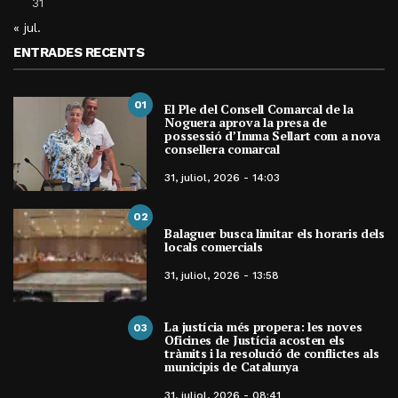
31
« jul.
ENTRADES RECENTS
01
El Ple del Consell Comarcal de la
Noguera aprova la presa de
possessió d’Imma Sellart com a nova
consellera comarcal
31, juliol, 2026 - 14:03
02
Balaguer busca limitar els horaris dels
locals comercials
31, juliol, 2026 - 13:58
La justícia més propera: les noves
03
Oficines de Justícia acosten els
tràmits i la resolució de conflictes als
municipis de Catalunya
31, juliol, 2026 - 08:41