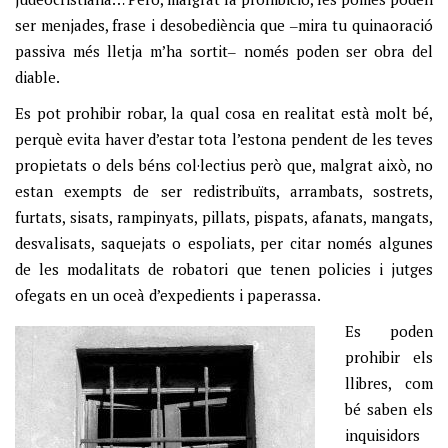
ser menjades, frase i desobediència que ‒mira tu quinaoració
passiva més lletja m’ha sortit‒ només poden ser obra del
diable.
Es pot prohibir robar, la qual cosa en realitat està molt bé,
perquè evita haver d’estar tota l’estona pendent de les teves
propietats o dels béns col·lectius però que, malgrat això, no
estan exempts de ser redistribuïts, arrambats, sostrets,
furtats, sisats, rampinyats, pillats, pispats, afanats, mangats,
desvalisats, saquejats o espoliats, per citar només algunes
de les modalitats de robatori que tenen policies i jutges
ofegats en un oceà d’expedients i paperassa.
Es poden
prohibir els
llibres, com
bé saben els
inquisidors