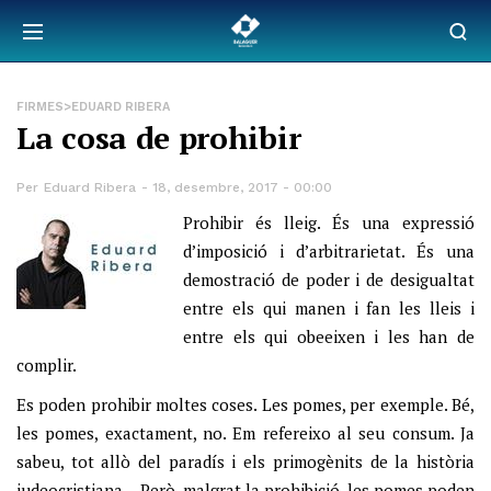
FIRMES>EDUARD RIBERA
La cosa de prohibir
Per
Eduard Ribera
18, desembre, 2017 - 00:00
Prohibir és lleig. És una expressió
d’imposició i d’arbitrarietat. És una
demostració de poder i de desigualtat
entre els qui manen i fan les lleis i
entre els qui obeeixen i les han de
complir.
Es poden prohibir moltes coses. Les pomes, per exemple. Bé,
les pomes, exactament, no. Em refereixo al seu consum. Ja
sabeu, tot allò del paradís i els primogènits de la història
judeocristiana… Però, malgrat la prohibició, les pomes poden