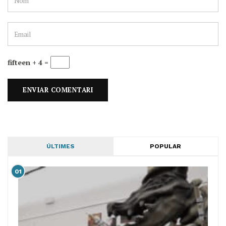
fifteen + 4 =
ÚLTIMES
POPULAR
01