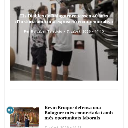
Els Diables de Balaguer repassen 40 anys
d’història amb una exposició commemorativa
Per
Balaguer Televisió
7, agost, 2026 - 14:40
Kevin Bruque defensa una
02
Balaguer més connectada i amb
més oportunitats laborals
7, agost, 2026 - 14:31