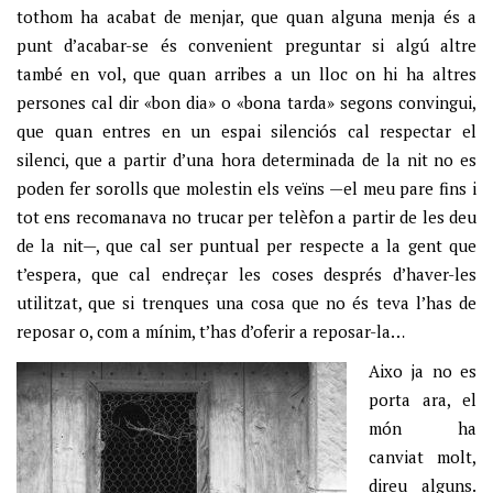
tothom ha acabat de menjar, que quan alguna menja és a
punt d’acabar-se és convenient preguntar si algú altre
també en vol, que quan arribes a un lloc on hi ha altres
persones cal dir «bon dia» o «bona tarda» segons convingui,
que quan entres en un espai silenciós cal respectar el
silenci, que a partir d’una hora determinada de la nit no es
poden fer sorolls que molestin els veïns —el meu pare fins i
tot ens recomanava no trucar per telèfon a partir de les deu
de la nit—, que cal ser puntual per respecte a la gent que
t’espera, que cal endreçar les coses després d’haver-les
utilitzat, que si trenques una cosa que no és teva l’has de
reposar o, com a mínim, t’has d’oferir a reposar-la…
Aixo ja no es
porta ara, el
món ha
canviat molt,
direu alguns.