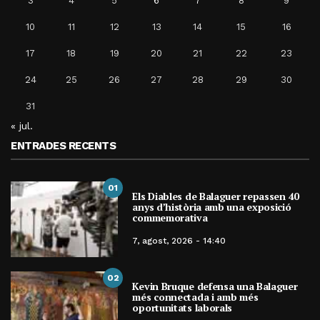
3
4
5
6
7
8
9
10
11
12
13
14
15
16
17
18
19
20
21
22
23
24
25
26
27
28
29
30
31
« jul.
ENTRADES RECENTS
01
Els Diables de Balaguer repassen 40
anys d’història amb una exposició
commemorativa
7, agost, 2026 - 14:40
02
Kevin Bruque defensa una Balaguer
més connectada i amb més
oportunitats laborals