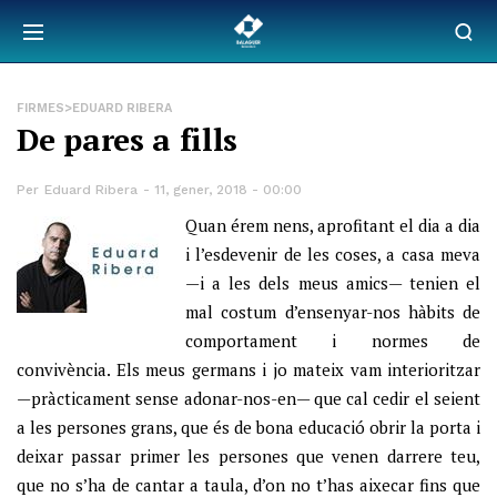
FIRMES>EDUARD RIBERA
De pares a fills
Per
Eduard Ribera
11, gener, 2018 - 00:00
Quan érem nens, aprofitant el dia a dia
i l’esdevenir de les coses, a casa meva
—i a les dels meus amics— tenien el
mal costum d’ensenyar-nos hàbits de
comportament i normes de
convivència. Els meus germans i jo mateix vam interioritzar
—pràcticament sense adonar-nos-en— que cal cedir el seient
a les persones grans, que és de bona educació obrir la porta i
deixar passar primer les persones que venen darrere teu,
que no s’ha de cantar a taula, d’on no t’has aixecar fins que