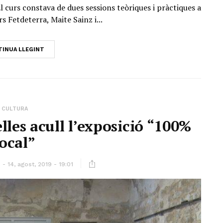
El curs constava de dues sessions teòriques i pràctiques a
s Fetdeterra, Maite Sainz i...
INUA LLEGINT
CULTURA
elles acull l’exposició “100%
local”
14, agost, 2019 - 19:01