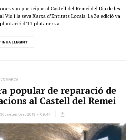
nes van participar al Castell del Remei del Dia de les
 Viu i la seva Xarxa d’Entitats Locals. La 3a edició va
antació d’11 plataners a...
INUA LLEGINT
COMARCA
ra popular de reparació de
acions al Castell del Remei
30, setembre, 2019 - 09:47