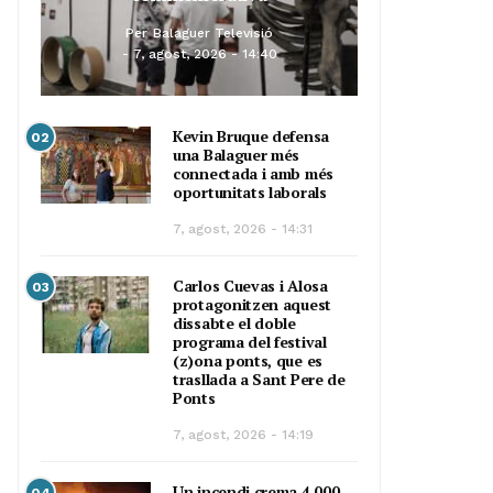
Per
Balaguer Televisió
7, agost, 2026 - 14:40
Kevin Bruque defensa
02
una Balaguer més
connectada i amb més
oportunitats laborals
7, agost, 2026 - 14:31
Carlos Cuevas i Alosa
03
protagonitzen aquest
dissabte el doble
programa del festival
(z)ona ponts, que es
trasllada a Sant Pere de
Ponts
7, agost, 2026 - 14:19
Un incendi crema 4.000
04