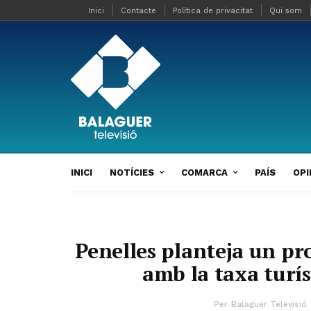
Inici
Contacte
Política de privacitat
Qui som
INICI
NOTÍCIES
COMARCA
PAÍS
OPI
Penelles planteja un pr
amb la taxa turís
Per
Balaguer Televisió