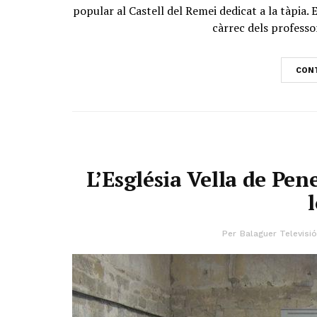
popular al Castell del Remei dedicat a la tàpia. 
càrrec dels professor
CONT
L’Església Vella de Pen
Per
Balaguer Televisió