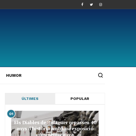
HUMOR
ÚLTIMES
POPULAR
01
Els Diables de Balaguer repassen 40
anys d’història amb una exposició
commemorativa