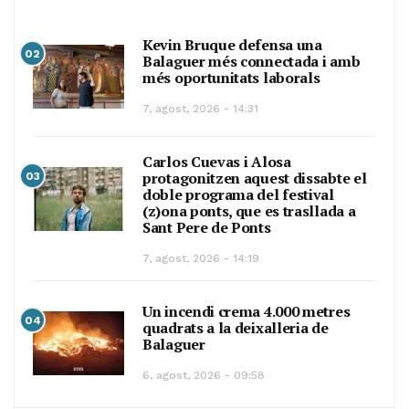
Kevin Bruque defensa una
02
Balaguer més connectada i amb
més oportunitats laborals
7, agost, 2026 - 14:31
Carlos Cuevas i Alosa
protagonitzen aquest dissabte el
03
doble programa del festival
(z)ona ponts, que es trasllada a
Sant Pere de Ponts
7, agost, 2026 - 14:19
Un incendi crema 4.000 metres
04
quadrats a la deixalleria de
Balaguer
6, agost, 2026 - 09:58