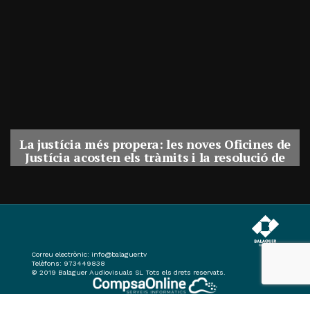
La justícia més propera: les noves Oficines de
Justícia acosten els tràmits i la resolució de
conflictes als municipis de Catalunya
Per
Balaguer Televisió
31, juliol, 2026 - 08:41
Correu electrònic:
info@balaguer.tv
Telèfons: 973449838
© 2019 Balaguer Audiovisuals SL Tots els drets reservats.
Portal Web desenvolupat per CompsaOnline S.L.