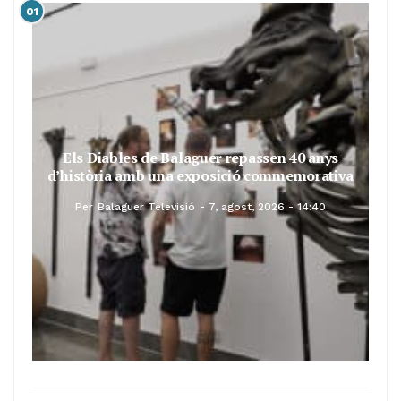
01
Els Diables de Balaguer repassen 40 anys
d’història amb una exposició commemorativa
Per
Balaguer Televisió
7, agost, 2026 - 14:40