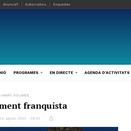
Anuncia’t
Subscriptors
Enquestes
NIÓ
PROGRAMES
EN DIRECTE
AGENDA D’ACTIVITATS
S>MARC SOLANES
ment franquista
24, agost, 2020 - 09:23