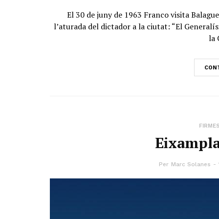
El 30 de juny de 1963 Franco visita Balaguer
l’aturada del dictador a la ciutat: “El Genera
la 
CONT
FIRME
Eixampla
Per
Marc Solanes