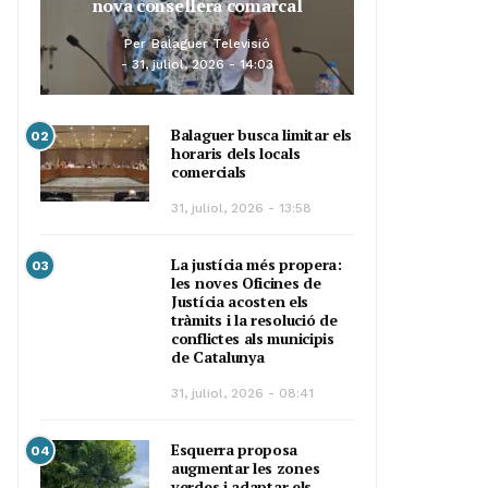
nova consellera comarcal
Per
Balaguer Televisió
31, juliol, 2026 - 14:03
Balaguer busca limitar els
02
horaris dels locals
comercials
31, juliol, 2026 - 13:58
La justícia més propera:
03
les noves Oficines de
Justícia acosten els
tràmits i la resolució de
conflictes als municipis
de Catalunya
31, juliol, 2026 - 08:41
Esquerra proposa
04
augmentar les zones
verdes i adaptar els