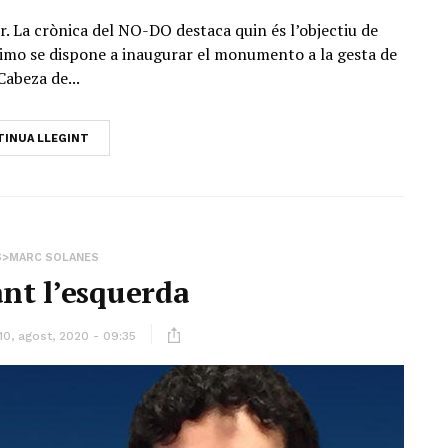
. La crònica del NO-DO destaca quin és l’objectiu de
lísimo se dispone a inaugurar el monumento a la gesta de
Cabeza de...
INUA LLEGINT
S>MARC SOLANES
nt l’esquerda
10, agost, 2020 - 09:35