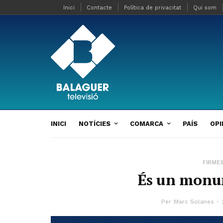
Inici
Contacte
Política de privacitat
Qui som
INICI
NOTÍCIES
COMARCA
PAÍS
OPI
FIRME
És un monu
Per
Marc Solanes