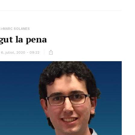
S>MARC SOLANES
gut la pena
6, juliol, 2020 - 09:22