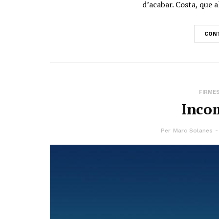
d’acabar. Costa, que 
CONT
FIRME
Inco
Per
Marc Solanes