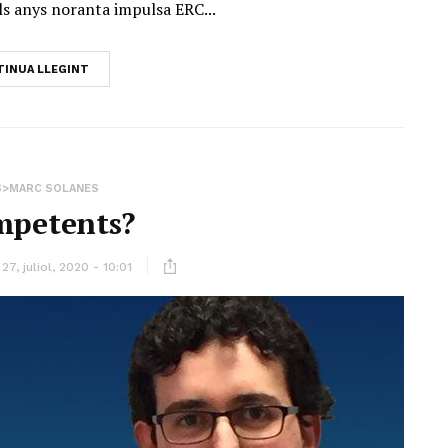
als anys noranta impulsa ERC...
INUA LLEGINT
S>MARC SOLANES
mpetents?
27, juliol, 2020 - 10:01