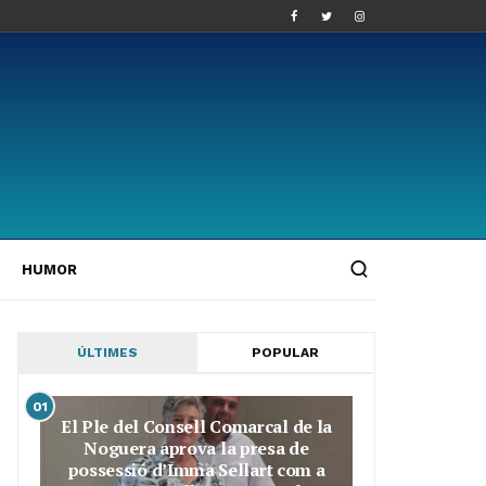
HUMOR
ÚLTIMES
POPULAR
01
El Ple del Consell Comarcal de la
Noguera aprova la presa de
possessió d’Imma Sellart com a