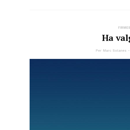
FIRME
Ha val
Per
Marc Solanes