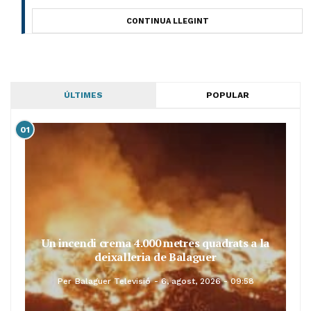
CONTINUA LLEGINT
ÚLTIMES
POPULAR
01
Un incendi crema 4.000 metres quadrats a la
deixalleria de Balaguer
Per
Balaguer Televisió
6, agost, 2026 - 09:58