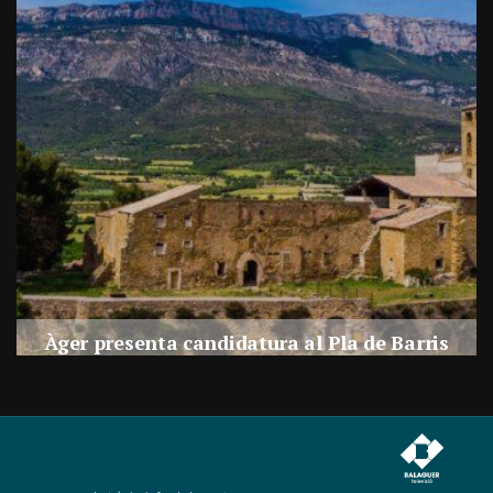
a
Àger presenta candidatura al Pla de Barris
s
Per
Balaguer Televisió
27, juliol, 2026 - 09:42