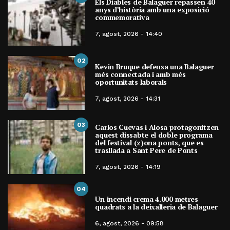
Els Diables de Balaguer repassen 40
anys d’història amb una exposició
commemorativa
7, agost, 2026 - 14:40
02
Kevin Bruque defensa una Balaguer
més connectada i amb més
oportunitats laborals
7, agost, 2026 - 14:31
03
Carlos Cuevas i Alosa protagonitzen
aquest dissabte el doble programa
del festival (z)ona ponts, que es
trasllada a Sant Pere de Ponts
7, agost, 2026 - 14:19
04
Un incendi crema 4.000 metres
quadrats a la deixalleria de Balaguer
6, agost, 2026 - 09:58