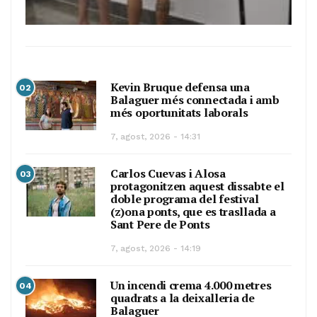
Kevin Bruque defensa una
02
Balaguer més connectada i amb
més oportunitats laborals
7, agost, 2026 - 14:31
Carlos Cuevas i Alosa
03
protagonitzen aquest dissabte el
doble programa del festival
(z)ona ponts, que es trasllada a
Sant Pere de Ponts
7, agost, 2026 - 14:19
Un incendi crema 4.000 metres
04
quadrats a la deixalleria de
Balaguer