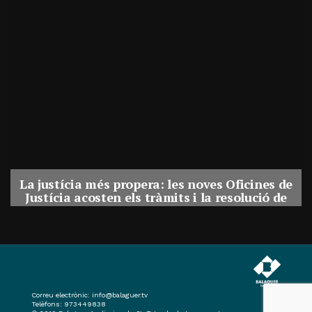
La justícia més propera: les noves Oficines de
Justícia acosten els tràmits i la resolució de
conflictes als municipis de Catalunya
Per
Balaguer Televisió
31, juliol, 2026 - 08:41
Correu electrònic:
info@balaguer.tv
Telèfons: 973449838