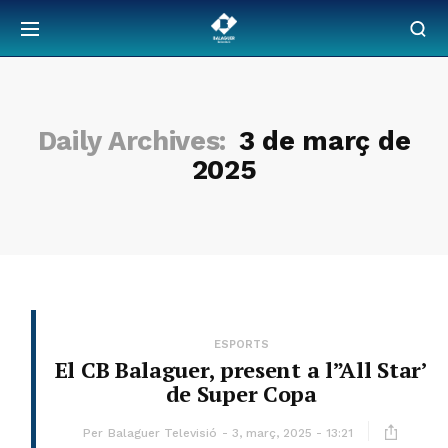
Daily Archives:
3 de març de
2025
ESPORTS
El CB Balaguer, present a l”All Star’
de Super Copa
Per
Balaguer Televisió
3, març, 2025 - 13:21