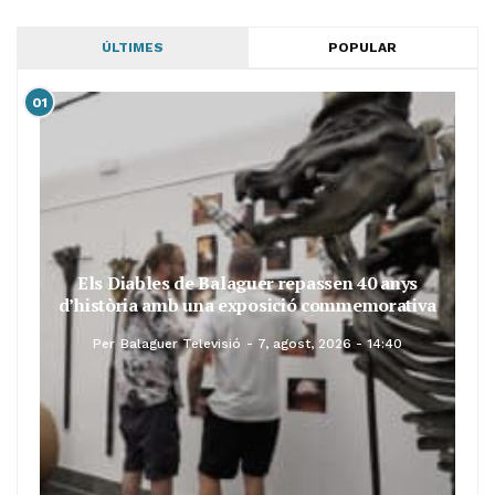
ÚLTIMES
POPULAR
01
Els Diables de Balaguer repassen 40 anys
d’història amb una exposició commemorativa
Per
Balaguer Televisió
7, agost, 2026 - 14:40