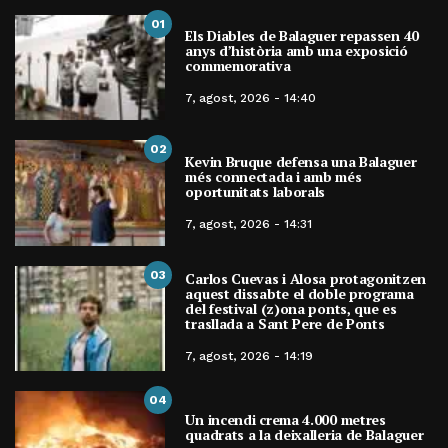
01
Els Diables de Balaguer repassen 40
anys d’història amb una exposició
commemorativa
7, agost, 2026 - 14:40
02
Kevin Bruque defensa una Balaguer
més connectada i amb més
oportunitats laborals
7, agost, 2026 - 14:31
03
Carlos Cuevas i Alosa protagonitzen
aquest dissabte el doble programa
del festival (z)ona ponts, que es
trasllada a Sant Pere de Ponts
7, agost, 2026 - 14:19
04
Un incendi crema 4.000 metres
quadrats a la deixalleria de Balaguer