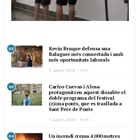
Kevin Bruque defensa una
02
Balaguer més connectada i amb
més oportunitats laborals
7, agost, 2026 - 14:31
Carlos Cuevas i Alosa
03
protagonitzen aquest dissabte el
doble programa del festival
(z)ona ponts, que es trasllada a
Sant Pere de Ponts
7, agost, 2026 - 14:19
Un incendi crema 4.000 metres
04