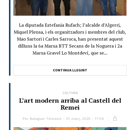
La diputada Estefania Rufach; l’alcalde d’Algerri,
Miquel Plensa, i els organitzadors i membres del club,
Mao Sartori i Carles Sarroca, han presentat aquest
dilluns la 6a Marxa BTT Secans de la Noguera i 2a
Marxa Gravel Lo Montdeví, que se...
CONTINUA LLEGINT
CULTURA
L’art modern arriba al Castell del
Remei
Per
Balaguer Televisió
31, març, 2025 - 17:04