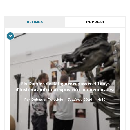
ÚLTIMES
POPULAR
01
Els Diables de Balaguer repassen 40 anys
d’història amb una exposició commemorativa
Per
Balaguer Televisió
7, agost, 2026 - 14:40