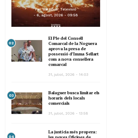
Per
Balaguer Televisió
6, agost, 2026 - 09:58
El Ple del Consell
Comarcal de la Noguera
02
aprova la presa de
possessió d’Imma Sellart
com a nova consellera
comarcal
31, juliol, 2026 - 14:03
Balaguer busca limitar els
03
horaris dels locals
comercials
31, juliol, 2026 - 13:58
La justícia més propera:
les noves Oficines de
04