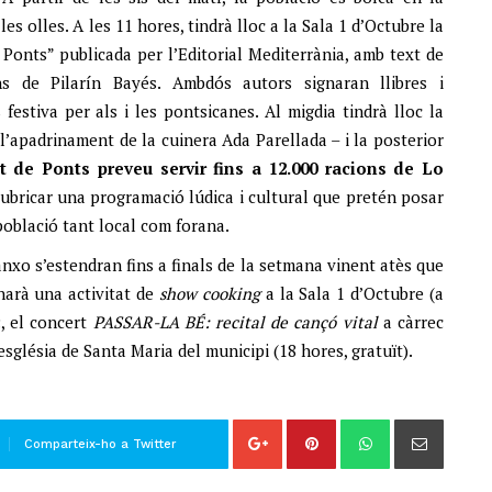
es olles. A les 11 hores, tindrà lloc a la Sala 1 d’Octubre la
 Ponts” publicada per l’Editorial Mediterrània, amb text de
ons de Pilarín Bayés. Ambdós autors signaran llibres i
estiva per als i les pontsicanes. Al migdia tindrà lloc la
l’apadrinament de la cuinera Ada Parellada – i la posterior
t de Ponts preveu servir fins a 12.000 racions de Lo
ubricar una programació lúdica i cultural que pretén posar
població tant local com forana.
anxo s’estendran fins a finals de la setmana vinent atès que
narà una activitat de
show cooking
a la Sala 1 d’Octubre (a
ç, el concert
PASSAR-LA BÉ: recital de cançó vital
a càrrec
’església de Santa Maria del municipi (18 hores, gratuït).
Comparteix-ho a Twitter