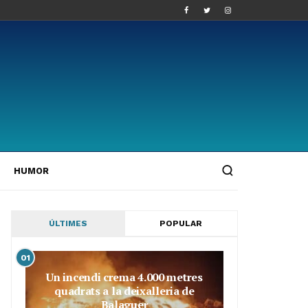
HUMOR
ÚLTIMES
POPULAR
01
Un incendi crema 4.000 metres
quadrats a la deixalleria de
Balaguer