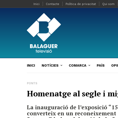
Inici
Contacte
Política de privacitat
Qui som
INICI
NOTÍCIES
COMARCA
PAÍS
OPI
PONTS
Homenatge al segle i mi
La inauguració de l’exposició “15
converteix en un reconeixement 