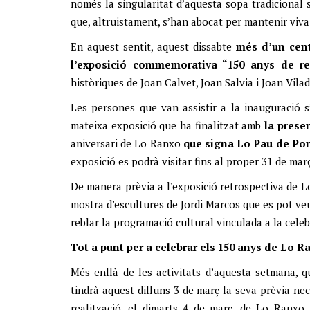
només la singularitat d’aquesta sopa tradicional s
que, altruistament, s’han abocat per mantenir viva
En aquest sentit, aquest dissabte
més d’un cent
l’exposició commemorativa “150 anys de re
històriques de Joan Calvet, Joan Salvia i Joan Vilad
Les persones que van assistir a la inauguració 
mateixa exposició que ha finalitzat amb
la prese
aniversari de Lo Ranxo
que signa Lo Pau de Po
exposició es podrà visitar fins al proper 31 de març
De manera prèvia a l’exposició retrospectiva de L
mostra d’escultures de Jordi Marcos que es pot veu
reblar la programació cultural vinculada a la celebr
Tot a punt per a celebrar els 150 anys de Lo R
Més enllà de les activitats d’aquesta setmana, 
tindrà aquest dilluns 3 de març la seva prèvia nec
realització, el dimarts 4 de març, de Lo Ranxo.