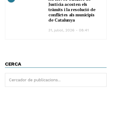
Justícia acosten els
tràmits i la resolució de
conflictes als municipis
de Catalunya
31, juliol, 2026 - 08:41
CERCA