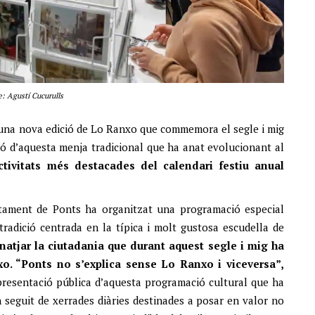
: Agustí Cucurulls
s una nova edició de Lo Ranxo que commemora el segle i mig
ació d’aquesta menja tradicional que ha anat evolucionant al
tivitats més destacades del calendari festiu anual
untament de Ponts ha organitzat una programació especial
radició centrada en la típica i molt gustosa escudella de
atjar la ciutadania que durant aquest segle i mig ha
o. “Ponts no s’explica sense Lo Ranxo i viceversa”,
 presentació pública d’aquesta programació cultural que ha
seguit de xerrades diàries destinades a posar en valor no