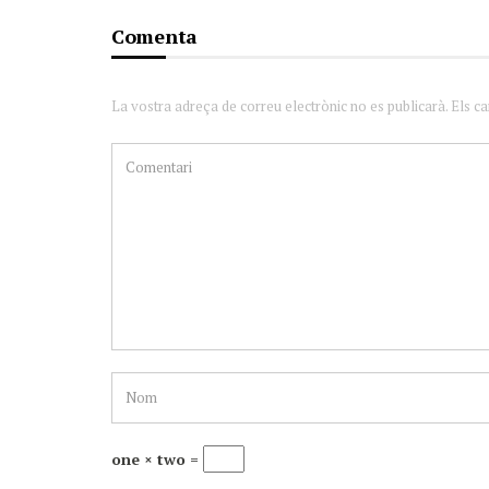
Comenta
La vostra adreça de correu electrònic no es publicarà. Els c
one × two =