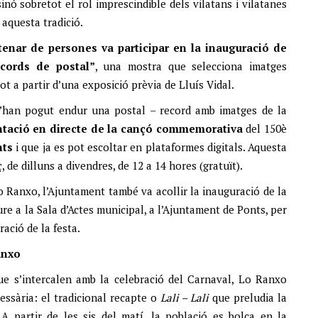
inó sobretot el rol imprescindible dels vilatans i vilatanes
 aquesta tradició.
enar de persones va participar en la inauguració de
cords de postal”
, una mostra que selecciona imatges
ot a partir d’una exposició prèvia de Lluís Vidal.
s’han pogut endur una postal – record amb imatges de la
ntació en directe de la cançó commemorativa
del 150è
nts
i que ja es pot escoltar en plataformes digitals. Aquesta
, de dilluns a divendres, de 12 a 14 hores (gratuït).
o Ranxo, l’Ajuntament també va acollir la inauguració de la
re a la Sala d’Actes municipal, a l’Ajuntament de Ponts, per
ació de la festa.
anxo
que s’intercalen amb la celebració del Carnaval, Lo Ranxo
essària: el tradicional recapte o
Lali – Lali
que preludia la
 A partir de les sis del matí, la població es bolca en la