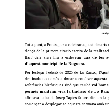
Imatge
Tot a punt, a Ponts, per a celebrar aquest dimart
d’ençà de la primera citació escrita de la realitz
llarg dels anys fins a esdevenir
una de les ac
d’aquest municipi de la Noguera.
Per festejar l’edició de 2025 de Lo Ranxo, l’Aj
destinada no només a donar a conèixer aquesta t
referències històriques sinó que també
vol homen
permès mantenir viva la tradició de Lo Ranx
afirmava l’alcalde Josep Tàpies fa uns dies en la
començat a desplegar-se aquesta setmana amb un 