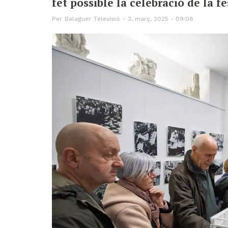
fet possible la celebració de la f
Per
Balaguer Televisió
3, març, 2025 - 09:08