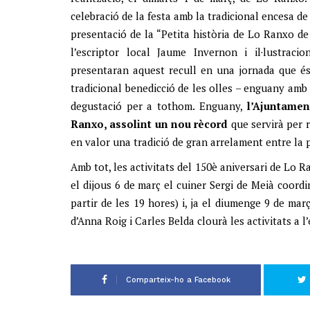
celebració de la festa amb la tradicional encesa de l
presentació de la “Petita història de Lo Ranxo de
l’escriptor local Jaume Invernon i il·lustraci
presentaran aquest recull en una jornada que és f
tradicional benedicció de les olles – enguany amb 
degustació per a tothom. Enguany,
l’Ajuntamen
Ranxo, assolint un nou rècord
que servirà per r
en valor una tradició de gran arrelament entre la 
Amb tot, les activitats del 150è aniversari de Lo R
el dijous 6 de març el cuiner Sergi de Meià coordi
partir de les 19 hores) i, ja el diumenge 9 de mar
d’Anna Roig i Carles Belda clourà les activitats a l
Comparteix-ho a Facebook