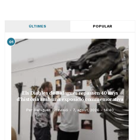
ÚLTIMES
POPULAR
01
Els Diables de Balaguer repassen 40 anys
d’història amb una exposició commemorativa
Per
Balaguer Televisió
7, agost, 2026 - 14:40