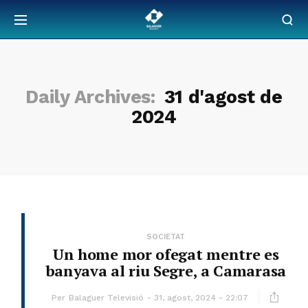
Daily Archives:
31 d'agost de
2024
SOCIETAT
Un home mor ofegat mentre es
banyava al riu Segre, a Camarasa
Per
Balaguer Televisió
31, agost, 2024 - 22:07