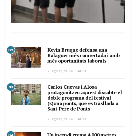
Kevin Bruque defensa una
02
Balaguer més connectada i amb
més oportunitats laborals
7, agost, 2026 - 14:31
Carlos Cuevas i Alosa
03
protagonitzen aquest dissabte el
doble programa del festival
(z)ona ponts, que es trasllada a
Sant Pere de Ponts
7, agost, 2026 - 14:19
Un incendi crema 4.000 metres
04