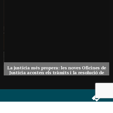
La justícia més propera: les noves Oficines de
Justícia acosten els tràmits i la resolució de
conflictes als municipis de Catalunya
Per
Balaguer Televisió
31, juliol, 2026 - 08:41
Correu electrònic:
info@balaguer.tv
Telèfons: 973449838